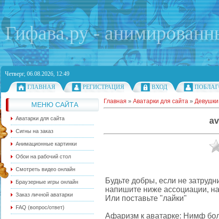
Гифава.ру - анимированн
Четверг, 06.08.2026, 12:49
ГЛАВНАЯ
РЕГИСТРАЦИЯ
ВХОД
ПОБЛАГ
Главная
»
Аватарки для сайта
»
Девушки
МЕНЮ САЙТА
Аватарки для сайта
av
Сигны на заказ
Анимационные картинки
Обои на рабочий стол
Смотреть видео онлайн
Будьте добры, если не затрудн
Браузерные игры онлайн
напишите ниже ассоциации, на
Заказ личной аватарки
Или поставьте "лайки"
FAQ (вопрос/ответ)
Афаризм к аватарке: Нимф бол