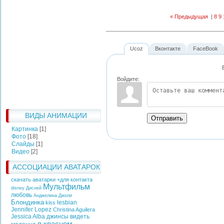
« Предыдущая
|
8
9
Ucoz
Вконтакте
FaceBook
Войдите:
ВИДЫ АНИМАЦИИ
Отправить
Картинка
[1]
Фото
[18]
Слайды
[1]
Видео
[2]
АССОЦИАЦИИ АВАТАРОК
скачать аватарки +для контакта
Мультфильм
disney
Дисней
любовь
Анджелина Джоли
Блондинка
lesbian
kiss
Jennifer Lopez
Christina Aguilera
Jessica Alba
джинсы
видеть