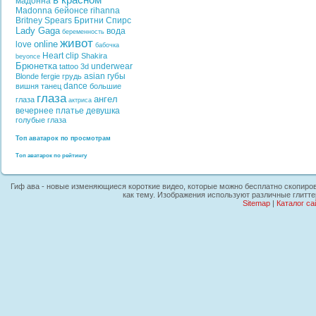
в красном
мадонна
Madonna
бейонсе
rihanna
Britney Spears
Бритни Спирс
Lady Gaga
вода
беременность
живот
online
love
бабочка
Heart
clip
Shakira
beyonce
Брюнетка
underwear
tattoo
3d
asian
губы
Blonde
fergie
грудь
dance
вишня
танец
большие
глаза
ангел
глаза
актриса
вечернее платье
девушка
голубые глаза
Топ аватарок по просмотрам
Топ аватарок по рейтингу
Гиф ава - новые изменяющиеся короткие видео, которые можно бесплатно скопирова
как тему. Изображения используют различные глитте
Sitemap
|
Каталог са