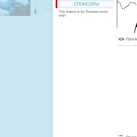
СПОНСОРЫ
This feature is for Premium users
only!
Прос