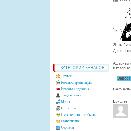
Описа
Язык
: Рус
Длительно
Афаризм к
КАТЕГОРИИ КАНАЛОВ
и которые 
Другое
Запости
Компьютерные игры
Красота и здоровье
Всего комм
Люди и блоги
Войдите:
Музыка
Общество
Путешествия и события
Развлечения
Сериалы