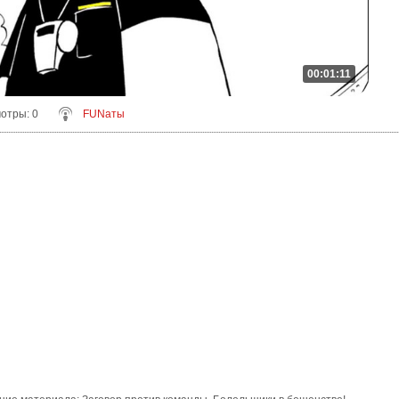
00:01:11
мотры
: 0
FUNаты