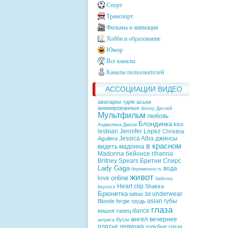
Спорт
Транспорт
Фильмы и анимация
Хобби и образование
Юмор
Все каналы
Каналы пользователей
АССОЦИАЦИИ ВИДЕО
аватарки +для аськи
анимированные
disney
Дисней
Мультфильм
любовь
Блондинка
kiss
Анджелина Джоли
lesbian
Jennifer Lopez
Christina
Jessica Alba
джинсы
Aguilera
в красном
видеть
мадонна
Madonna
бейонсе
rihanna
Britney Spears
Бритни Спирс
Lady Gaga
вода
беременность
живот
online
love
бабочка
Heart
clip
Shakira
beyonce
Брюнетка
underwear
tattoo
3d
asian
губы
Blonde
fergie
грудь
глаза
dance
вишня
танец
ангел
вечернее
бусы
актриса
платье
девушка
голубые глаза