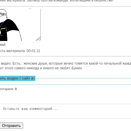
ние материала
:
Заговор против команды. Болельщики в бешенстве!
ский
сть материала
: 00:01:11
 видео: Есть... женские души, которые вечно томятся какой-то печальной жаж
от этого самого никогда и никого не любят. Бунин
ть видео / сайт в:
ентариев
:
0
Отправить