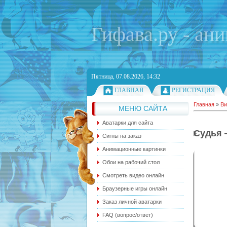
Гифава.ру - ан
Пятница, 07.08.2026, 14:32
ГЛАВНАЯ
РЕГИСТРАЦИЯ
Главная
»
Ви
МЕНЮ САЙТА
Аватарки для сайта
Судья —
Сигны на заказ
Анимационные картинки
Обои на рабочий стол
Смотреть видео онлайн
Браузерные игры онлайн
Заказ личной аватарки
FAQ (вопрос/ответ)