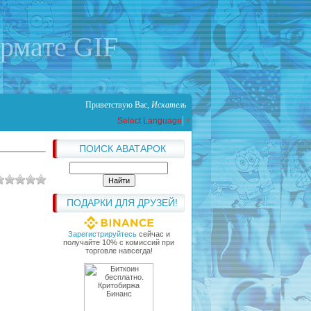
ормате GIF
Приветствую Вас
,
Искатель
Select Language
▼
ПОИСК АВАТАРОК
ПОДАРКИ ДЛЯ ДРУЗЕЙ!
Зарегистрируйтесь
сейчас и
получайте 10% с комиссий при
торговле навсегда!