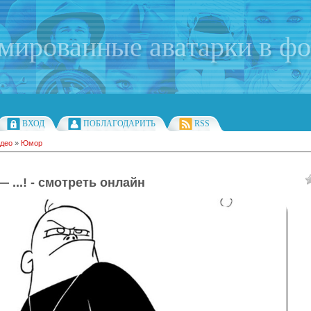
имированные аватарки в ф
ВХОД
ПОБЛАГОДАРИТЬ
RSS
део
»
Юмор
 ...! - смотреть онлайн