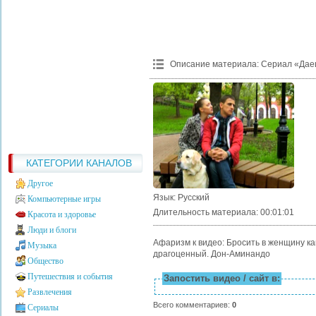
Описание материала
:
Сериал «Дае
КАТЕГОРИИ КАНАЛОВ
Другое
Язык
: Русский
Компьютерные игры
Длительность материала
: 00:01:01
Красота и здоровье
Люди и блоги
Афаризм к видео: Бросить в женщину ка
Музыка
драгоценный. Дон-Аминандо
Общество
Путешествия и события
Запостить видео / сайт в:
Развлечения
Всего комментариев
:
0
Сериалы