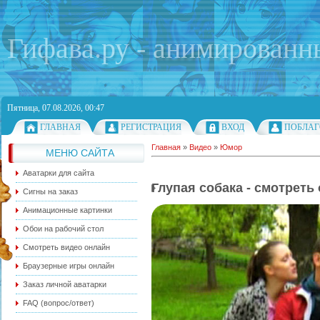
Гифава.ру - анимированн
Пятница, 07.08.2026, 00:47
ГЛАВНАЯ
РЕГИСТРАЦИЯ
ВХОД
ПОБЛАГ
Главная
»
Видео
»
Юмор
МЕНЮ САЙТА
Аватарки для сайта
Глупая собака - смотреть
Сигны на заказ
Анимационные картинки
Обои на рабочий стол
Смотреть видео онлайн
Браузерные игры онлайн
Заказ личной аватарки
FAQ (вопрос/ответ)