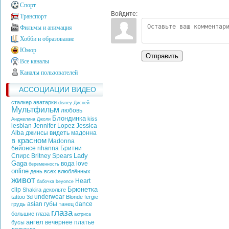
Спорт
Войдите:
Транспорт
Фильмы и анимация
Хобби и образование
Юмор
Отправить
Все каналы
Каналы пользователей
АССОЦИАЦИИ ВИДЕО
сталкер аватарки
disney
Дисней
Мультфильм
любовь
Блондинка
kiss
Анджелина Джоли
lesbian
Jennifer Lopez
Jessica
Alba
джинсы
видеть
мадонна
в красном
Madonna
бейонсе
rihanna
Бритни
Lady
Спирс
Britney Spears
Gaga
вода
love
беременность
online
день всех влюблённых
живот
Heart
бабочка
beyonce
Брюнетка
clip
Shakira
декольте
underwear
tattoo
3d
Blonde
fergie
asian
губы
dance
грудь
танец
глаза
большие глаза
актриса
ангел
вечернее платье
бусы