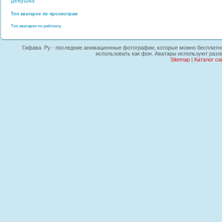
девушка
Топ аватарок по просмотрам
Топ аватарок по рейтингу
Гифава. Ру - последние анимационные фотографии, которые можно бесплатно 
использовать как фон. Аватары используют разл
Sitemap
|
Каталог са