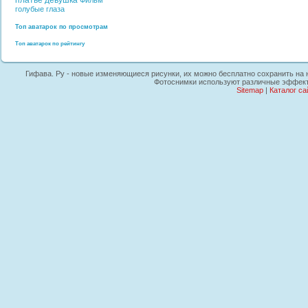
платье
девушка
Фильм
голубые глаза
Топ аватарок по просмотрам
Топ аватарок по рейтингу
Гифава. Ру - новые изменяющиеся рисунки, их можно бесплатно сохранить на но
Фотоснимки используют различные эффекты
Sitemap
|
Каталог са