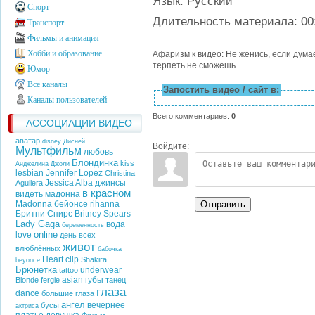
Язык
: Русский
Спорт
Длительность материала
: 00
Транспорт
Фильмы и анимация
Хобби и образование
Афаризм к видео: Не женись, если дума
терпеть не сможешь.
Юмор
Все каналы
Запостить видео / сайт в:
Каналы пользователей
Всего комментариев
:
0
АССОЦИАЦИИ ВИДЕО
аватар
disney
Дисней
Войдите:
Мультфильм
любовь
Блондинка
kiss
Анджелина Джоли
lesbian
Jennifer Lopez
Christina
Jessica Alba
джинсы
Aguilera
в красном
видеть
мадонна
Отправить
Madonna
бейонсе
rihanna
Бритни Спирс
Britney Spears
Lady Gaga
вода
беременность
online
love
день всех
живот
влюблённых
бабочка
Heart
clip
Shakira
beyonce
Брюнетка
underwear
tattoo
asian
губы
Blonde
fergie
танец
глаза
dance
большие глаза
ангел
вечернее
бусы
актриса