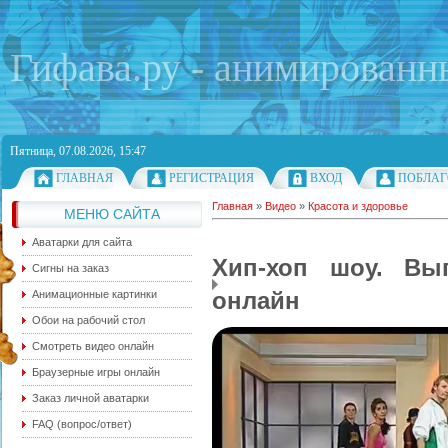
Гифава.ру - анимированн
Пятница, 07.08.2026, 15:47
ГЛАВНАЯ
РЕГИСТРАЦИЯ
ВХОД
ПОБЛАГ
Главная
»
Видео
»
Красота и здоровье
МЕНЮ САЙТА
Аватарки для сайта
Хип-хоп шоу. Вы
Сигны на заказ
онлайн
Анимационные картинки
Обои на рабочий стол
Смотреть видео онлайн
Браузерные игры онлайн
Заказ личной аватарки
FAQ (вопрос/ответ)