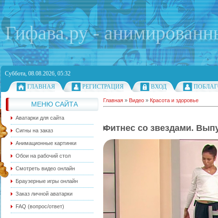
Гифава.ру - анимированн
Суббота, 08.08.2026, 05:32
ГЛАВНАЯ
РЕГИСТРАЦИЯ
ВХОД
ПОБЛАГ
Главная
»
Видео
»
Красота и здоровье
МЕНЮ САЙТА
Аватарки для сайта
Фитнес со звездами. Выпу
Сигны на заказ
Анимационные картинки
Обои на рабочий стол
Смотреть видео онлайн
Браузерные игры онлайн
Заказ личной аватарки
FAQ (вопрос/ответ)