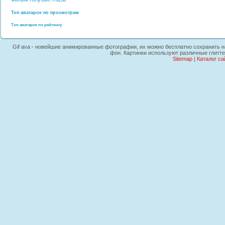
Топ аватарок по просмотрам
Топ аватарок по рейтингу
Gif ava - новейшие анимированные фотографии, их можно бесплатно сохранить на 
фон. Картинки используют различные глитт
Sitemap
|
Каталог са