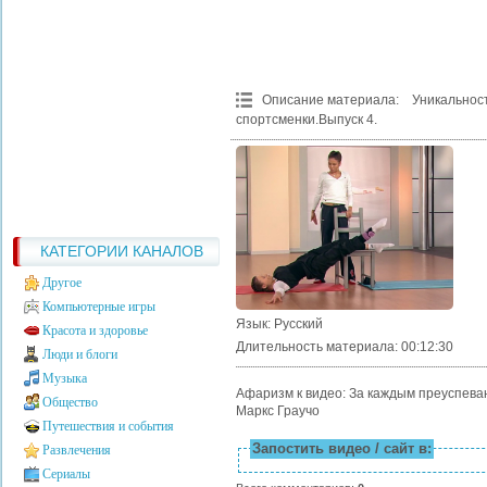
Описание материала
:
Уникально
спортсменки.Выпуск 4.
КАТЕГОРИИ КАНАЛОВ
Другое
Компьютерные игры
Язык
: Русский
Красота и здоровье
Длительность материала
: 00:12:30
Люди и блоги
Музыка
Афаризм к видео: За каждым преуспеваю
Общество
Маркс Граучо
Путешествия и события
Запостить видео / сайт в:
Развлечения
Сериалы