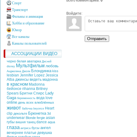
Всего комментариев
:
0
Спорт
Транспорт
Войдите:
Фильмы и анимация
Хобби и образование
Юмор
Все каналы
Отправить
Каналы пользователей
АССОЦИАЦИИ ВИДЕО
черно белая аватарка
Дисней
Мультфильм
любовь
disney
Блондинка
kiss
Анджелина Джоли
lesbian
Jennifer Lopez
Jessica
Alba
джинсы
видеть
мадонна
в красном
Madonna
бейонсе
rihanna
Britney
Lady
Spears
Бритни Спирс
Gaga
вода
love
беременность
online
день всех влюблённых
живот
Heart
бабочка
beyonce
Брюнетка
clip
декольте
3d
underwear
asian
Blonde
fergie
губы
dance
вишня
танец
aqua
глаза
ангел
бусы
актриса
вечернее платье
девушка
Фильм
голубые глаза