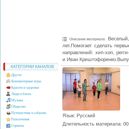
Веселый
Описание материала
:
лет.Помогает сделать перв
направлений: хип-хоп, регг
и Иван Криштофоренко.Выпус
КАТЕГОРИИ КАНАЛОВ
Другое
Компьютерные игры
Красота и здоровье
Люди и блоги
Музыка
Общество
Путешествия и события
Язык
: Русский
Развлечения
Длительность материала
: 00
Сериалы