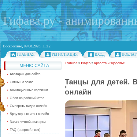
Гифава.ру - анимированн
Воскресенье, 09.08.2026, 11:12
ГЛАВНАЯ
РЕГИСТРАЦИЯ
ВХОД
ПОБЛАГ
Главная
»
Видео
»
Красота и здоровье
МЕНЮ САЙТА
Аватарки для сайта
Танцы для детей. В
Сигны на заказ
онлайн
Анимационные картинки
Обои на рабочий стол
Смотреть видео онлайн
Браузерные игры онлайн
Заказ личной аватарки
FAQ (вопрос/ответ)