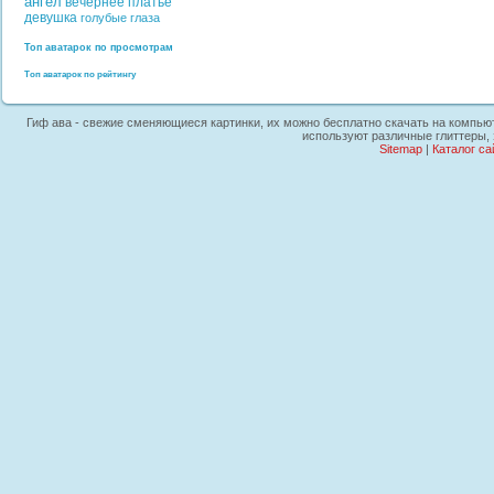
ангел
вечернее платье
девушка
голубые глаза
Топ аватарок по просмотрам
Топ аватарок по рейтингу
Гиф ава - свежие сменяющиеся картинки, их можно бесплатно скачать на компьюте
используют различные глиттеры, 
Sitemap
|
Каталог са