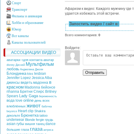
Спорт
Афаризм к видео: Каждого мужчину где 
Транспорт
удается избежать этой встречи.
Фильмы и анимация
Хобби и образование
Запостить видео / сайт в:
Юмор
Всего комментариев
:
0
Все каналы
Каналы пользователей
Войдите:
АССОЦИАЦИИ ВИДЕО
аватарки +для контакта аватар
Мультфильм
disney
Дисней
любовь
Анджелина Джоли
Отправить
Блондинка
lesbian
kiss
Jennifer Lopez
Jessica Alba
в
джинсы
видеть
мадонна
красном
Madonna
бейонсе
rihanna
Бритни Спирс
Britney
Lady Gaga
Spears
беременность
online
вода
love
день всех
живот
влюблённых
бабочка
Heart
clip
Shakira
beyonce
Брюнетка
декольте
tattoo
underwear
Blonde
fergie
грудь
asian
губы
dance
вишня
танец
глаза
большие глаза
актриса