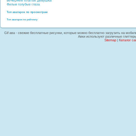
вечернее платье
девушка
Фильм
голубые глаза
Топ аватарок по просмотрам
Топ аватарок по рейтингу
Gif ава - свежие бесплатные рисунки, которые можно бесплатно загрузить на мобиль
Авки используют различные глиттеры
Sitemap
|
Каталог са