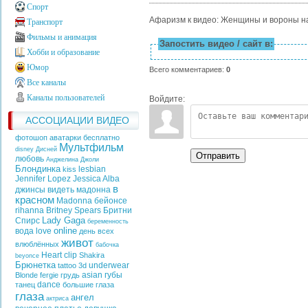
Спорт
Афаризм к видео: Женщины и вороны н
Транспорт
Фильмы и анимация
Запостить видео / сайт в:
Хобби и образование
Юмор
Всего комментариев
:
0
Все каналы
Каналы пользователей
Войдите:
АССОЦИАЦИИ ВИДЕО
фотошоп аватарки бесплатно
Мультфильм
disney
Дисней
Отправить
любовь
Анджелина Джоли
Блондинка
lesbian
kiss
Jennifer Lopez
Jessica Alba
в
джинсы
видеть
мадонна
красном
Madonna
бейонсе
rihanna
Britney Spears
Бритни
Lady Gaga
Спирс
беременность
online
вода
love
день всех
живот
влюблённых
бабочка
Heart
clip
Shakira
beyonce
Брюнетка
underwear
tattoo
3d
asian
губы
Blonde
fergie
грудь
dance
танец
большие глаза
глаза
ангел
актриса