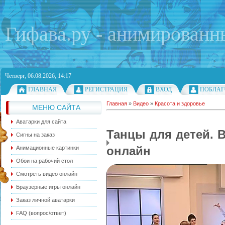
Гифава.ру - анимированн
Четверг, 06.08.2026, 14:17
ГЛАВНАЯ
РЕГИСТРАЦИЯ
ВХОД
ПОБЛАГ
Главная
»
Видео
»
Красота и здоровье
МЕНЮ САЙТА
Аватарки для сайта
Танцы для детей. В
Сигны на заказ
онлайн
Анимационные картинки
Обои на рабочий стол
Смотреть видео онлайн
Браузерные игры онлайн
Заказ личной аватарки
FAQ (вопрос/ответ)