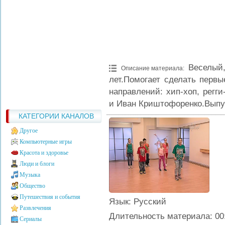
Веселый
Описание материала
:
лет.Помогает сделать перв
направлений: хип-хоп, регг
и Иван Криштофоренко.Выпус
КАТЕГОРИИ КАНАЛОВ
Другое
Компьютерные игры
Красота и здоровье
Люди и блоги
Музыка
Общество
Путешествия и события
Язык
: Русский
Развлечения
Длительность материала
: 00
Сериалы