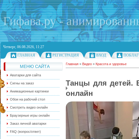
Гифава.ру - анимированн
Четверг, 06.08.2026, 11:27
ГЛАВНАЯ
РЕГИСТРАЦИЯ
ВХОД
ПОБЛАГ
Главная
»
Видео
»
Красота и здоровье
МЕНЮ САЙТА
Аватарки для сайта
Танцы для детей. 
Сигны на заказ
онлайн
Анимационные картинки
Обои на рабочий стол
Смотреть видео онлайн
Браузерные игры онлайн
Заказ личной аватарки
FAQ (вопрос/ответ)