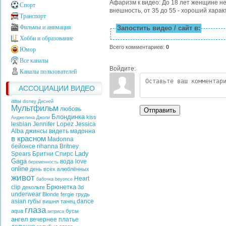
Афаризм к видео: До 18 лет женщине н
Спорт
внешность, от 35 до 55 - хороший харак
Транспорт
Фильмы и анимация
Запостить видео / сайт в:
Хобби и образование
Всего комментариев
:
0
Юмор
Все каналы
Войдите:
Каналы пользователей
АССОЦИАЦИИ ВИДЕО
авы
disney
Дисней
Мультфильм
любовь
Отправить
Блондинка
kiss
Анджелина Джоли
lesbian
Jennifer Lopez
Jessica
Alba
джинсы
видеть
мадонна
в красном
Madonna
бейонсе
rihanna
Britney
Lady
Spears
Бритни Спирс
Gaga
вода
love
беременность
online
день всех влюблённых
живот
Heart
бабочка
beyonce
Брюнетка
clip
декольте
3d
underwear
Blonde
fergie
грудь
asian
губы
dance
вишня
танец
глаза
aqua
бусы
актриса
ангел
вечернее платье