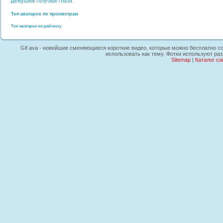
девушка
голубые глаза
Топ аватарок по просмотрам
Топ аватарок по рейтингу
Gif ava - новейшие сменяющиеся короткие видео, которые можно бесплатно со
использовать как тему. Фотки используют раз
Sitemap
|
Каталог са