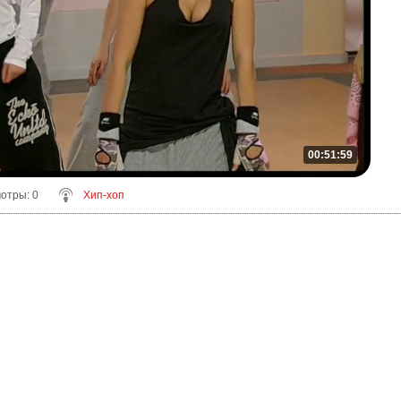
00:51:59
мотры
: 0
Хип-хоп