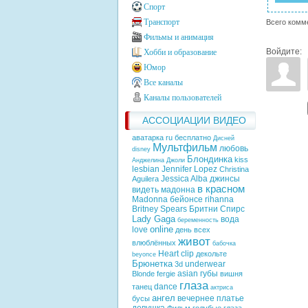
Спорт
Транспорт
Всего комм
Фильмы и анимация
Войдите:
Хобби и образование
Юмор
Все каналы
Каналы пользователей
АССОЦИАЦИИ ВИДЕО
аватарка ru бесплатно
Дисней
Мультфильм
любовь
disney
Блондинка
kiss
Анджелина Джоли
lesbian
Jennifer Lopez
Christina
Jessica Alba
джинсы
Aguilera
в красном
видеть
мадонна
Madonna
бейонсе
rihanna
Britney Spears
Бритни Спирс
Lady Gaga
вода
беременность
online
love
день всех
живот
влюблённых
бабочка
Heart
clip
декольте
beyonce
Брюнетка
underwear
3d
asian
губы
Blonde
fergie
вишня
глаза
dance
танец
актриса
ангел
вечернее платье
бусы