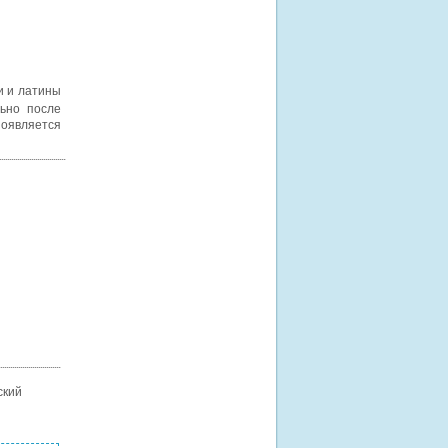
и и латины
льно после
появляется
ский