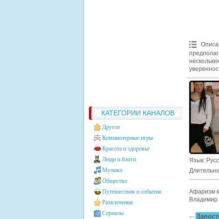
Описа
предполаг
нескольки
увереннос
КАТЕГОРИИ КАНАЛОВ
Другое
Компьютерные игры
Красота и здоровье
Люди и блоги
Язык
: Рус
Музыка
Длительно
Общество
Путешествия и события
Афаризм к
Владимир
Развлечения
Сериалы
Запости