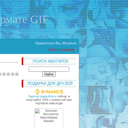
ормате GIF
Приветствую Вас
,
Искатель
Select Language
▼
ПОИСК АВАТАРОК
ПОДАРКИ ДЛЯ ДРУЗЕЙ!
Зарегистрируйтесь
сейчас и
получайте 10% с комиссий при
торговле навсегда!