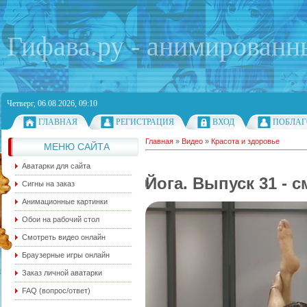
Гифава.ру - анимированн
Четверг, 06.08.2026, 09:10
ГЛАВНАЯ
РЕГИСТРАЦИЯ
ВХОД
ПОБЛАГ
Главная
»
Видео
»
Красота и здоровье
МЕНЮ САЙТА
Аватарки для сайта
Йога. Выпуск 31 - 
Сигны на заказ
Анимационные картинки
Обои на рабочий стол
Смотреть видео онлайн
Браузерные игры онлайн
Заказ личной аватарки
FAQ (вопрос/ответ)