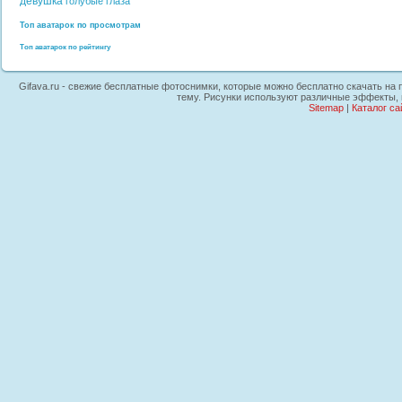
девушка
голубые глаза
Топ аватарок по просмотрам
Топ аватарок по рейтингу
Gifava.ru - свежие бесплатные фотоснимки, которые можно бесплатно скачать на п
тему. Рисунки используют различные эффекты, г
Sitemap
|
Каталог са