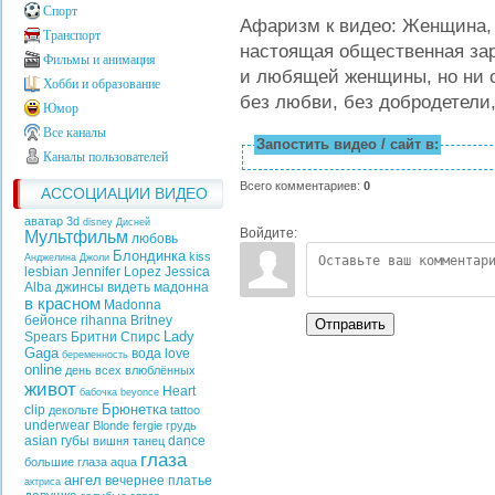
Спорт
Афаризм к видео: Женщина, 
Транспорт
настоящая общественная зар
Фильмы и анимация
и любящей женщины, но ни о
Хобби и образование
без любви, без добродетели,
Юмор
Все каналы
Запостить видео / сайт в:
Каналы пользователей
Всего комментариев
:
0
АССОЦИАЦИИ ВИДЕО
аватар 3d
disney
Дисней
Войдите:
Мультфильм
любовь
Блондинка
kiss
Анджелина Джоли
lesbian
Jennifer Lopez
Jessica
Alba
джинсы
видеть
мадонна
в красном
Madonna
бейонсе
rihanna
Britney
Отправить
Lady
Spears
Бритни Спирс
Gaga
вода
love
беременность
online
день всех влюблённых
живот
Heart
бабочка
beyonce
Брюнетка
clip
декольте
tattoo
underwear
Blonde
fergie
грудь
asian
губы
dance
вишня
танец
глаза
большие глаза
aqua
ангел
вечернее платье
актриса