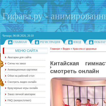
Гифава.ру - анимированн
Четверг, 06.08.2026, 20:10
ГЛАВНАЯ
РЕГИСТРАЦИЯ
ВХОД
ПОБЛАГ
Главная
»
Видео
»
Красота и здоровье
МЕНЮ САЙТА
Аватарки для сайта
Китайская гимна
Сигны на заказ
смотреть онлайн
Анимационные картинки
Обои на рабочий стол
Смотреть видео онлайн
Браузерные игры онлайн
Заказ личной аватарки
FAQ (вопрос/ответ)