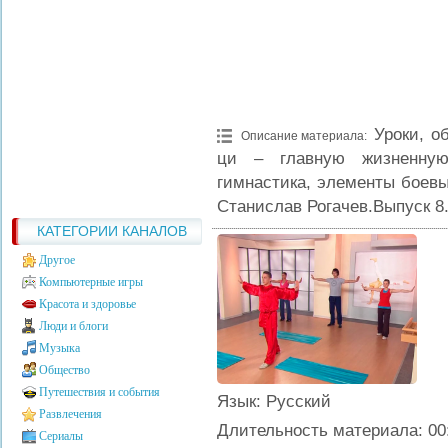
Уроки, о
Описание материала
:
ци – главную жизненную 
гимнастика, элементы боев
Станислав Рогачев.Выпуск 8
КАТЕГОРИИ КАНАЛОВ
Другое
Компьютерные игры
Красота и здоровье
Люди и блоги
Музыка
Общество
Путешествия и события
Язык
: Русский
Развлечения
Длительность материала
: 00
Сериалы