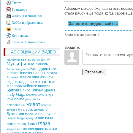
Спорт
Афаризм к видео: Женщина есть первое
Транспорт
стала рабой еще тогда, когда рабов еще
Фильмы и анимация
Хобби и образование
Запостить видео / сайт в:
Юмор
Всего комментариев
:
0
Все каналы
Каналы пользователей
Войдите:
АССОЦИАЦИИ ВИДЕО
картинки аватар
disney
Дисней
Мультфильм
любовь
Блондинка
kiss
Анджелина Джоли
Отправить
lesbian
Jennifer Lopez
Christina
Jessica Alba
джинсы
Aguilera
в красном
видеть
мадонна
Madonna
бейонсе
rihanna
Бритни Спирс
Britney Spears
Lady Gaga
вода
беременность
online
love
день всех
живот
влюблённых
бабочка
Heart
clip
декольте
beyonce
Брюнетка
underwear
tattoo
3d
asian
губы
Blonde
fergie
грудь
глаза
dance
вишня
танец
ангел
вечернее платье
актриса