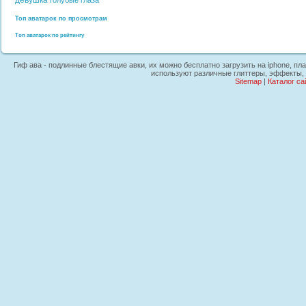
девушка
голубые глаза
Топ аватарок по просмотрам
Топ аватарок по рейтингу
Гиф ава - подлинные блестящие авки, их можно бесплатно загрузить на iphone, пл
используют различные глиттеры, эффекты, 
Sitemap
|
Каталог са