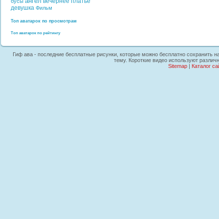
ангел
вечернее платье
бусы
девушка
Фильм
Топ аватарок по просмотрам
Топ аватарок по рейтингу
Гиф ава - последние бесплатные рисунки, которые можно бесплатно сохранить на
тему. Короткие видео используют различн
Sitemap
|
Каталог са