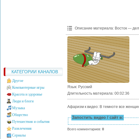
Описание материала
:
Восток — дел
КАТЕГОРИИ КАНАЛОВ
Другое
Язык
: Русский
Компьютерные игры
Длительность материала
: 00:02:36
Красота и здоровье
Люди и блоги
Афаризм к видео: В темноте все женщи
Музыка
Общество
Запостить видео / сайт в:
Путешествия и события
Развлечения
Всего комментариев
:
0
Сериалы