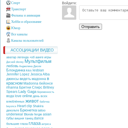
Спорт
Войдите:
Транспорт
Фильмы и анимация
Хобби и образование
Отправить
Юмор
Все каналы
Каналы пользователей
АССОЦИАЦИИ ВИДЕО
аватар легенда +об аанге игры
Мультфильм
Дисней
disney
любовь
Анджелина Джоли
Блондинка
lesbian
kiss
Jennifer Lopez
Jessica Alba
в
джинсы
видеть
мадонна
красном
Madonna
бейонсе
rihanna
Бритни Спирс
Britney
Lady Gaga
Spears
беременность
online
вода
love
день всех
живот
влюблённых
бабочка
Heart
clip
Shakira
beyonce
Брюнетка
декольте
tattoo
underwear
asian
Blonde
fergie
губы
dance
вишня
танец
глаза
большие глаза
актриса