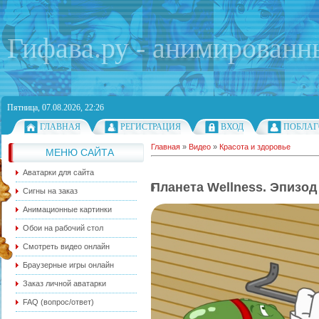
Гифава.ру - анимированн
Пятница, 07.08.2026, 22:26
ГЛАВНАЯ
РЕГИСТРАЦИЯ
ВХОД
ПОБЛАГ
Главная
»
Видео
»
Красота и здоровье
МЕНЮ САЙТА
Аватарки для сайта
Планета Wellness. Эпизод
Сигны на заказ
Анимационные картинки
Обои на рабочий стол
Смотреть видео онлайн
Браузерные игры онлайн
Заказ личной аватарки
FAQ (вопрос/ответ)