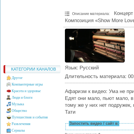
Концерт
Описание материала
:
Композиция «Show More Lov
Язык
: Русский
КАТЕГОРИИ КАНАЛОВ
Длительность материала
: 00
Другое
Компьютерные игры
Афаризм к видео: Ума не пр
Красота и здоровье
Едят они мало, пьют мало, в 
Люди и блоги
Музыка
тому же у них нет подружек,
Общество
Тати
Путешествия и события
Запостить видео / сайт в:
Развлечения
Сериалы