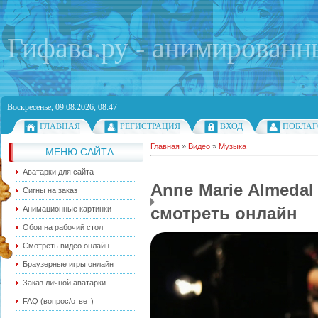
Гифава.ру - анимированн
Воскресенье, 09.08.2026, 08:47
ГЛАВНАЯ
РЕГИСТРАЦИЯ
ВХОД
ПОБЛАГ
Главная
»
Видео
»
Музыка
МЕНЮ САЙТА
Аватарки для сайта
Anne Marie Almedal
Сигны на заказ
смотреть онлайн
Анимационные картинки
Обои на рабочий стол
Смотреть видео онлайн
Браузерные игры онлайн
Заказ личной аватарки
FAQ (вопрос/ответ)