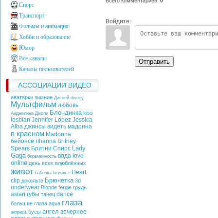
Всего комментариев
:
0
Спорт
Транспорт
Войдите:
Фильмы и анимация
Хобби и образование
Юмор
Все каналы
Отправить
Каналы пользователей
АССОЦИАЦИИ ВИДЕО
аватарки зимние
Дисней
disney
Мультфильм
любовь
Блондинка
kiss
Анджелина Джоли
lesbian
Jennifer Lopez
Jessica
Alba
джинсы
видеть
мадонна
в красном
Madonna
бейонсе
rihanna
Britney
Lady
Spears
Бритни Спирс
Gaga
вода
love
беременность
online
день всех влюблённых
живот
Heart
бабочка
beyonce
Брюнетка
clip
декольте
3d
underwear
Blonde
fergie
грудь
asian
губы
dance
танец
глаза
большие глаза
aqua
ангел
вечернее
бусы
актриса