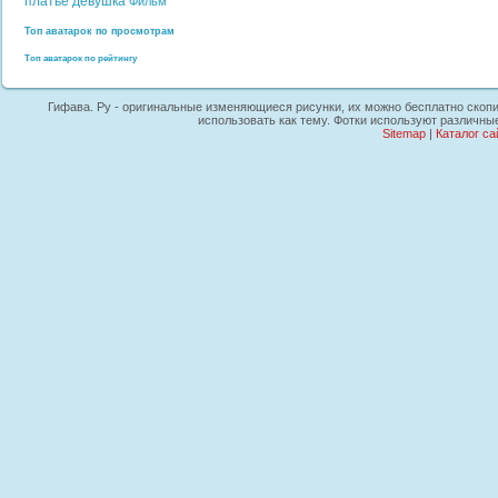
платье
девушка
Фильм
Топ аватарок по просмотрам
Топ аватарок по рейтингу
Гифава. Ру - оригинальные изменяющиеся рисунки, их можно бесплатно скопир
использовать как тему. Фотки используют различны
Sitemap
|
Каталог са