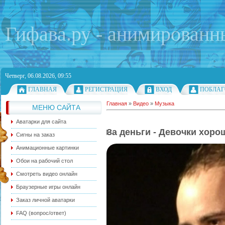
Гифава.ру - анимированн
Четверг, 06.08.2026, 09:55
ГЛАВНАЯ
РЕГИСТРАЦИЯ
ВХОД
ПОБЛАГ
Главная
»
Видео
»
Музыка
МЕНЮ САЙТА
Аватарки для сайта
За деньги - Девочки хоро
Сигны на заказ
Анимационные картинки
Обои на рабочий стол
Смотреть видео онлайн
Браузерные игры онлайн
Заказ личной аватарки
FAQ (вопрос/ответ)