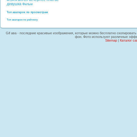
актриса
девушка
Фильм
Топ аватарок по просмотрам
Топ аватарок по рейтингу
Gif ава - последние красивые изображения, которые можно бесплатно скопировать н
фон. Фото используют различные эффек
Sitemap
|
Каталог са