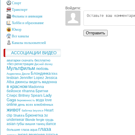
Спорт
Войдите:
Транспорт
Фильмы и анимация
Хобби и образование
Юмор
Отправить
Все каналы
Каналы пользователей
АССОЦИАЦИИ ВИДЕО
аватарки скачать бесплатно
+без регистрации
Дисней
disney
Мультфильм
любовь
Блондинка
kiss
Анджелина Джоли
lesbian
Jennifer Lopez
Jessica
Alba
джинсы
видеть
мадонна
в красном
Madonna
бейонсе
rihanna
Бритни
Lady
Спирс
Britney Spears
Gaga
вода
love
беременность
online
день всех влюблённых
живот
Heart
бабочка
beyonce
Брюнетка
clip
Shakira
3d
underwear
Blonde
fergie
грудь
asian
губы
dance
вишня
танец
глаза
большие глаза
aqua
ангел
вечернее платье