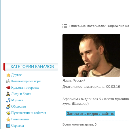
Описание материала
:
Видеоклип на
КАТЕГОРИИ КАНАЛОВ
Другое
Язык
: Русский
Компьютерные игры
Длительность материала
: 00:03:16
Красота и здоровье
Люди и блоги
Афаризм к видео: Как бы плохо мужчин
Музыка
хуже. (Шамфор)
Общество
Путешествия и события
Запостить видео / сайт в:
Развлечения
Всего комментариев
:
0
Сериалы