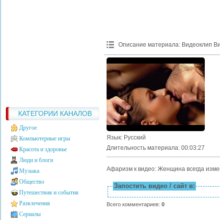
Описание материала
:
Видеоклип Ви
КАТЕГОРИИ КАНАЛОВ
Другое
Язык
: Русский
Компьютерные игры
Длительность материала
: 00:03:27
Красота и здоровье
Люди и блоги
Афаризм к видео: Женщина всегда измен
Музыка
Общество
Запостить видео / сайт в:
Путешествия и события
Развлечения
Всего комментариев
:
0
Сериалы