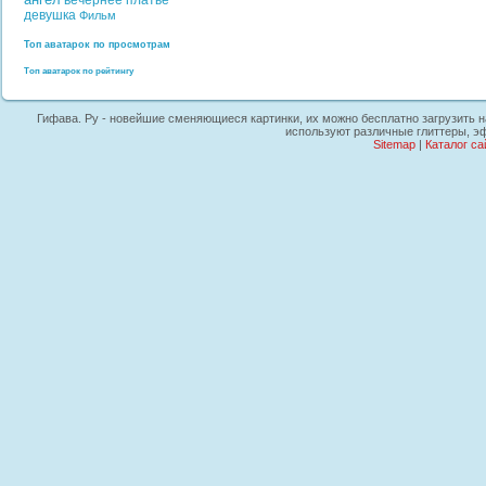
вечернее платье
девушка
Фильм
Топ аватарок по просмотрам
Топ аватарок по рейтингу
Гифава. Ру - новейшие сменяющиеся картинки, их можно бесплатно загрузить на 
используют различные глиттеры, эф
Sitemap
|
Каталог са