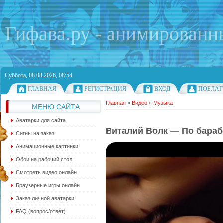
Гифава.ру - анимированн
Суббота, 08.08.2026, 08:54
ГЛАВНАЯ
РЕГИСТРАЦИЯ
ВХОД
ПОБЛАГ
Главная
»
Видео
»
Музыка
МЕНЮ САЙТА
Аватарки для сайта
Виталий Волк — По бараб
Сигны на заказ
Анимационные картинки
Обои на рабочий стол
Смотреть видео онлайн
Браузерные игры онлайн
Заказ личной аватарки
FAQ (вопрос/ответ)