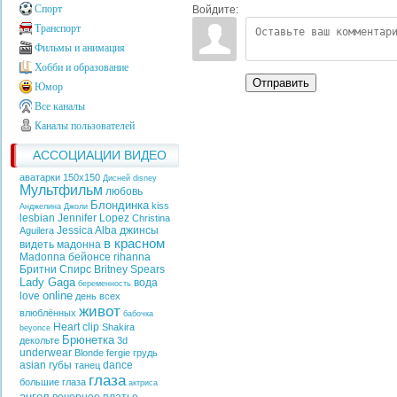
Спорт
Войдите:
Транспорт
Фильмы и анимация
Хобби и образование
Отправить
Юмор
Все каналы
Каналы пользователей
АССОЦИАЦИИ ВИДЕО
аватарки 150х150
Дисней
disney
Мультфильм
любовь
Блондинка
kiss
Анджелина Джоли
lesbian
Jennifer Lopez
Christina
Jessica Alba
джинсы
Aguilera
в красном
видеть
мадонна
Madonna
бейонсе
rihanna
Бритни Спирс
Britney Spears
Lady Gaga
вода
беременность
online
love
день всех
живот
влюблённых
бабочка
Heart
clip
Shakira
beyonce
Брюнетка
декольте
3d
underwear
Blonde
fergie
грудь
asian
губы
dance
танец
глаза
большие глаза
актриса
ангел