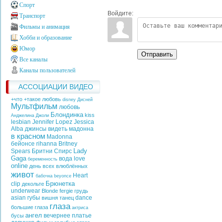
Спорт
Войдите:
Транспорт
Фильмы и анимация
Хобби и образование
Юмор
Отправить
Все каналы
Каналы пользователей
АССОЦИАЦИИ ВИДЕО
+что +такое любовь
disney
Дисней
Мультфильм
любовь
Блондинка
kiss
Анджелина Джоли
lesbian
Jennifer Lopez
Jessica
Alba
джинсы
видеть
мадонна
в красном
Madonna
бейонсе
rihanna
Britney
Lady
Spears
Бритни Спирс
Gaga
вода
love
беременность
online
день всех влюблённых
живот
Heart
бабочка
beyonce
Брюнетка
clip
декольте
underwear
Blonde
fergie
грудь
asian
губы
dance
вишня
танец
глаза
большие глаза
актриса
ангел
вечернее платье
бусы