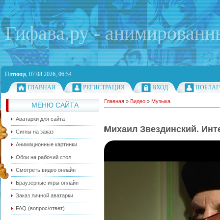
Гифава.ру - анимированн
Пятница, 07.08.2026, 06:54
ГЛАВНАЯ
РЕГИСТРАЦИЯ
ВХОД
ПОБЛАГ
Главная
»
Видео
»
Музыка
МЕНЮ САЙТА
Аватарки для сайта
Михаил Звездинский. Инт
Сигны на заказ
Анимационные картинки
Обои на рабочий стол
Смотреть видео онлайн
Браузерные игры онлайн
Заказ личной аватарки
FAQ (вопрос/ответ)