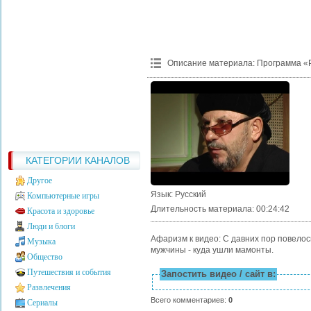
Описание материала
:
Программа «Р
КАТЕГОРИИ КАНАЛОВ
Другое
Язык
: Русский
Компьютерные игры
Длительность материала
: 00:24:42
Красота и здоровье
Люди и блоги
Афаризм к видео: С давних пор повелос
Музыка
мужчины - куда ушли мамонты.
Общество
Путешествия и события
Запостить видео / сайт в:
Развлечения
Всего комментариев
:
0
Сериалы