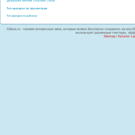
девушка
Фильм
голубые глаза
Топ аватарок по просмотрам
Топ аватарок по рейтингу
Gifava.ru - свежие интересные авки, которые можно бесплатно сохранить на ноутб
используют различные глиттеры, эффе
Sitemap
|
Каталог са