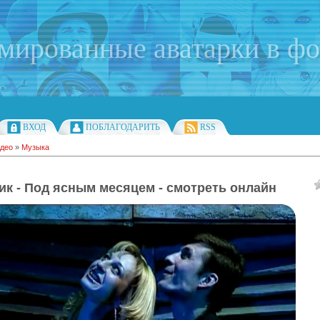
имированные аватарки в ф
ВХОД
ПОБЛАГОДАРИТЬ
RSS
део
»
Музыка
ик - Под ясным месяцем - смотреть онлайн