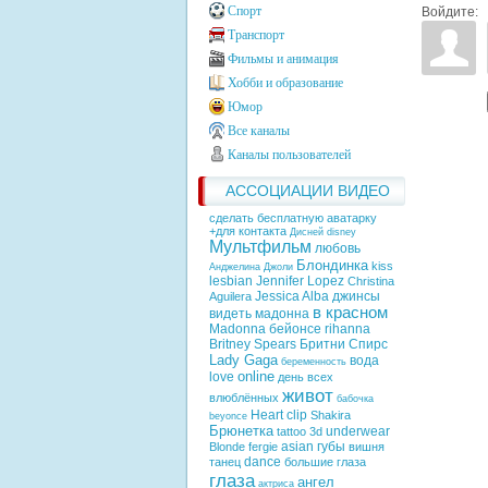
Спорт
Войдите:
Транспорт
Фильмы и анимация
Хобби и образование
Юмор
Все каналы
Каналы пользователей
АССОЦИАЦИИ ВИДЕО
сделать бесплатную аватарку
+для контакта
Дисней
disney
Мультфильм
любовь
Блондинка
kiss
Анджелина Джоли
lesbian
Jennifer Lopez
Christina
Jessica Alba
джинсы
Aguilera
в красном
видеть
мадонна
Madonna
бейонсе
rihanna
Britney Spears
Бритни Спирс
Lady Gaga
вода
беременность
online
love
день всех
живот
влюблённых
бабочка
Heart
clip
Shakira
beyonce
Брюнетка
underwear
tattoo
3d
asian
губы
Blonde
fergie
вишня
dance
танец
большие глаза
глаза
ангел
актриса