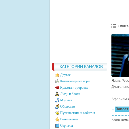
Описа
КАТЕГОРИИ КАНАЛОВ
Другое
Язык
: Рус
Компьютерные игры
Длительно
Красота и здоровье
Люди и блоги
Афаризм к
Музыка
Общество
Запости
Путешествия и события
Развлечения
Всего комм
Сериалы