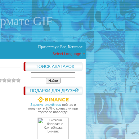
ормате GIF
Приветствую Вас
,
Искатель
Select Language
▼
ПОИСК АВАТАРОК
ПОДАРКИ ДЛЯ ДРУЗЕЙ!
Зарегистрируйтесь
сейчас и
получайте 10% с комиссий при
торговле навсегда!