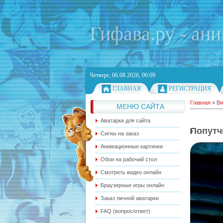
Гифава.ру - ан
Четверг, 06.08.2026, 06:09
ГЛАВНАЯ
РЕГИСТРАЦИЯ
Главная
»
Ви
МЕНЮ САЙТА
Аватарки для сайта
Попутч
Сигны на заказ
Анимационные картинки
Обои на рабочий стол
Смотреть видео онлайн
Браузерные игры онлайн
Заказ личной аватарки
FAQ (вопрос/ответ)