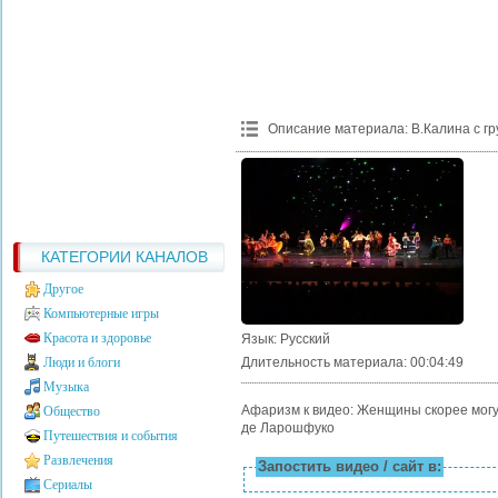
Описание материала
:
В.Калина с г
КАТЕГОРИИ КАНАЛОВ
Другое
Компьютерные игры
Красота и здоровье
Язык
: Русский
Люди и блоги
Длительность материала
: 00:04:49
Музыка
Афаризм к видео: Женщины скорее могут
Общество
де Ларошфуко
Путешествия и события
Развлечения
Запостить видео / сайт в:
Сериалы