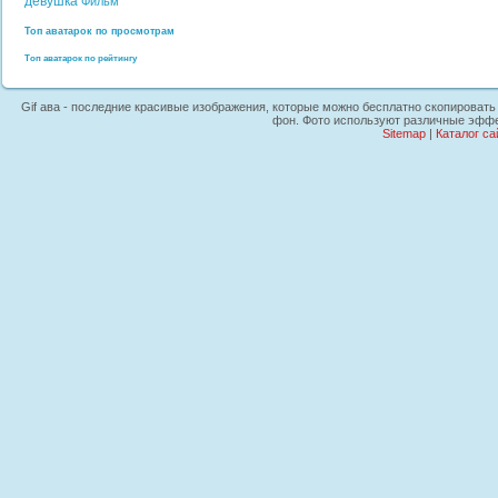
девушка
Фильм
Топ аватарок по просмотрам
Топ аватарок по рейтингу
Gif ава - последние красивые изображения, которые можно бесплатно скопировать н
фон. Фото используют различные эффек
Sitemap
|
Каталог са