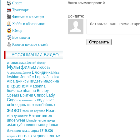
Всего комментариев
:
0
Спорт
Транспорт
Войдите:
Фильмы и анимация
Хобби и образование
Юмор
Все каналы
Отправить
Каналы пользователей
АССОЦИАЦИИ ВИДЕО
gif аватарки
Дисней
disney
Мультфильм
любовь
Блондинка
kiss
Анджелина Джоли
lesbian
Jennifer Lopez
Jessica
Alba
джинсы
видеть
мадонна
в красном
Madonna
бейонсе
rihanna
Britney
Lady
Spears
Бритни Спирс
Gaga
вода
love
беременность
online
день всех влюблённых
живот
Heart
бабочка
beyonce
Брюнетка
clip
декольте
3d
underwear
Blonde
fergie
грудь
asian
губы
dance
вишня
танец
глаза
большие глаза
aqua
ангел
вечернее платье
актриса