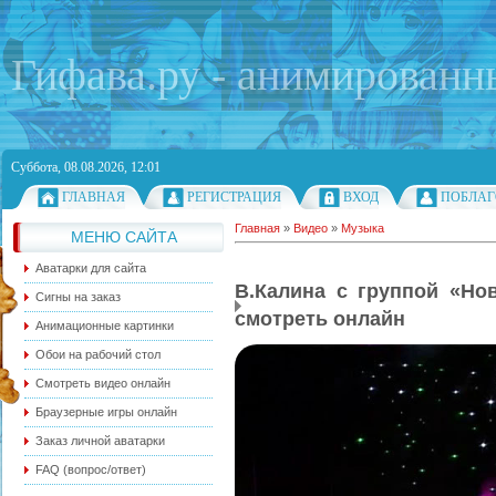
Гифава.ру - анимированн
Суббота, 08.08.2026, 12:01
ГЛАВНАЯ
РЕГИСТРАЦИЯ
ВХОД
ПОБЛАГ
Главная
»
Видео
»
Музыка
МЕНЮ САЙТА
Аватарки для сайта
В.Калина с группой «Нов
Сигны на заказ
смотреть онлайн
Анимационные картинки
Обои на рабочий стол
Смотреть видео онлайн
Браузерные игры онлайн
Заказ личной аватарки
FAQ (вопрос/ответ)