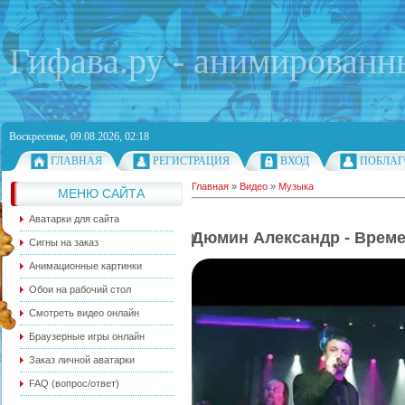
Гифава.ру - анимированн
Воскресенье, 09.08.2026, 02:18
ГЛАВНАЯ
РЕГИСТРАЦИЯ
ВХОД
ПОБЛАГ
Главная
»
Видео
»
Музыка
МЕНЮ САЙТА
Аватарки для сайта
Дюмин Александр - Време
Сигны на заказ
Анимационные картинки
Обои на рабочий стол
Смотреть видео онлайн
Браузерные игры онлайн
Заказ личной аватарки
FAQ (вопрос/ответ)