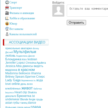
Спорт
Войдите:
Транспорт
Фильмы и анимация
Хобби и образование
Отправить
Юмор
Все каналы
Каналы пользователей
АССОЦИАЦИИ ВИДЕО
прикольные аватарки
disney
Мультфильм
Дисней
любовь
Анджелина Джоли
Блондинка
lesbian
kiss
Jennifer Lopez
Christina Aguilera
Jessica Alba
джинсы
видеть
в красном
мадонна
Madonna
бейонсе
rihanna
Britney Spears
Бритни Спирс
Lady Gaga
вода
беременность
online
love
день всех
живот
влюблённых
бабочка
Heart
clip
Shakira
beyonce
Брюнетка
декольте
3d
underwear
Blonde
fergie
грудь
asian
губы
dance
танец
глаза
большие глаза
aqua