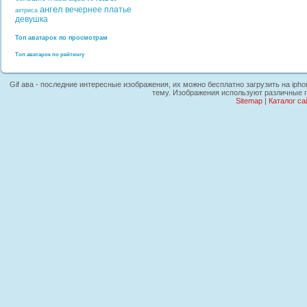
ангел
вечернее платье
актриса
девушка
Топ аватарок по просмотрам
Топ аватарок по рейтингу
Gif ава - последние интересные изображения, их можно бесплатно загрузить на iph
тему. Изображения используют различные г
Sitemap
|
Каталог са