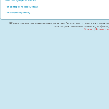
платье
девушка
Фильм
Топ аватарок по просмотрам
Топ аватарок по рейтингу
Gif ава - свежие для контакта авки, их можно бесплатно сохранить на компьюте
используют различные глиттеры, эффекты, 
Sitemap
|
Каталог са