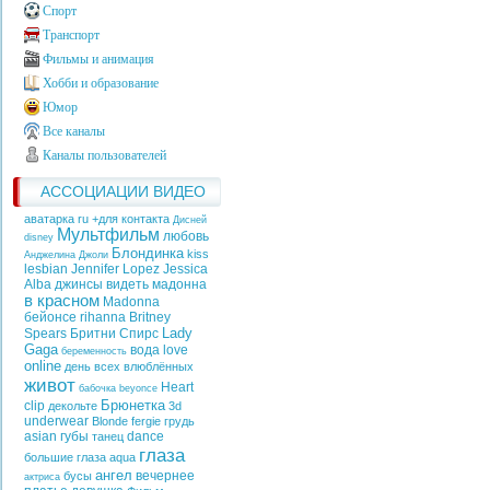
Спорт
Транспорт
Фильмы и анимация
Хобби и образование
Юмор
Все каналы
Каналы пользователей
АССОЦИАЦИИ ВИДЕО
аватарка ru +для контакта
Дисней
Мультфильм
любовь
disney
Блондинка
kiss
Анджелина Джоли
lesbian
Jennifer Lopez
Jessica
Alba
джинсы
видеть
мадонна
в красном
Madonna
бейонсе
rihanna
Britney
Lady
Spears
Бритни Спирс
Gaga
вода
love
беременность
online
день всех влюблённых
живот
Heart
бабочка
beyonce
Брюнетка
clip
декольте
3d
underwear
Blonde
fergie
грудь
asian
губы
dance
танец
глаза
большие глаза
aqua
ангел
вечернее
бусы
актриса