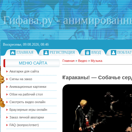
Гифава.ру - анимированн
Воскресенье, 09.08.2026, 08:46
ГЛАВНАЯ
РЕГИСТРАЦИЯ
ВХОД
ПОБЛАГ
Главная
»
Видео
»
Музыка
МЕНЮ САЙТА
Аватарки для сайта
Тараканы! — Собачье сер
Сигны на заказ
Анимационные картинки
Обои на рабочий стол
Смотреть видео онлайн
Браузерные игры онлайн
Заказ личной аватарки
FAQ (вопрос/ответ)