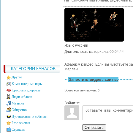
Описание материала
:
Видеоклип гр
Язык
: Русский
Длительность материала
: 00:04:44
Афаризм к видео: Если вы чувствуете за
КАТЕГОРИИ КАНАЛОВ
Марлен
Другое
Запостить видео / сайт в:
Компьютерные игры
Красота и здоровье
Всего комментариев
:
0
Люди и блоги
Войдите:
Музыка
Общество
Путешествия и события
Развлечения
Отправить
Сериалы