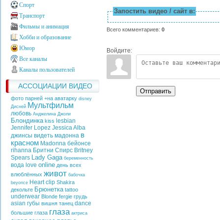
Спорт
Запостить видео / сайт в:
Транспорт
Фильмы и анимация
Всего комментариев
:
0
Хобби и образование
Юмор
Войдите:
Все каналы
Каналы пользователей
АССОЦИАЦИИ ВИДЕО
Отправить
фото парней +на аватарку
disney
Мультфильм
Дисней
любовь
Анджелина Джоли
Блондинка
lesbian
kiss
Jennifer Lopez
Jessica Alba
в
джинсы
видеть
мадонна
красном
Madonna
бейонсе
rihanna
Бритни Спирс
Britney
Lady Gaga
Spears
беременность
online
вода
love
день всех
живот
влюблённых
бабочка
Heart
clip
Shakira
beyonce
Брюнетка
декольте
tattoo
underwear
Blonde
fergie
грудь
asian
губы
dance
вишня
танец
глаза
большие глаза
актриса