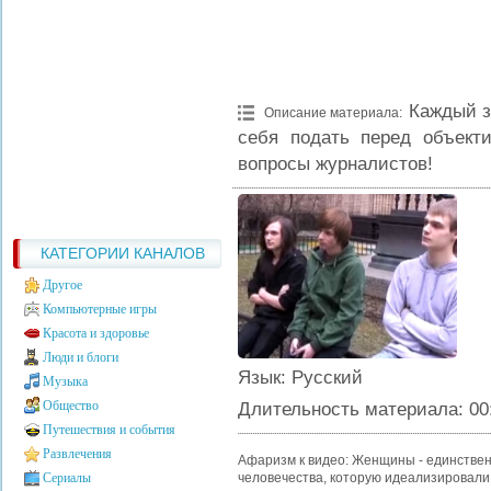
Каждый з
Описание материала
:
себя подать перед объект
вопросы журналистов!
КАТЕГОРИИ КАНАЛОВ
Другое
Компьютерные игры
Красота и здоровье
Люди и блоги
Язык
: Русский
Музыка
Общество
Длительность материала
: 00
Путешествия и события
Развлечения
Афаризм к видео: Женщины - единствен
Сериалы
человечества, которую идеализировали 