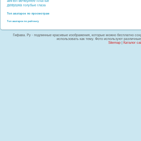
ангел
вечернее платье
девушка
голубые глаза
Топ аватарок по просмотрам
Топ аватарок по рейтингу
Гифава. Ру - подлинные красивые изображения, которые можно бесплатно сохр
использовать как тему. Фото используют различные
Sitemap
|
Каталог са