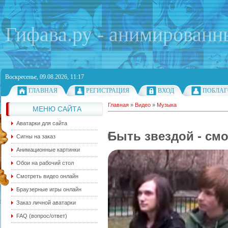
Гифава.ру - анимированн
Воскресенье, 09.08.2026, 11:17
ГЛАВНАЯ
РЕГИСТРАЦИЯ
ВХОД
ПОБЛАГ
Главная
»
Видео
»
Музыка
МЕНЮ САЙТА
Аватарки для сайта
Быть звездой - см
Сигны на заказ
Анимационные картинки
Обои на рабочий стол
Смотреть видео онлайн
Браузерные игры онлайн
Заказ личной аватарки
FAQ (вопрос/ответ)