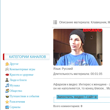
Описание материала
:
Клавишник, М
КАТЕГОРИИ КАНАЛОВ
Другое
Язык
: Русский
Компьютерные игры
Длительность материала
: 00:01:05
Красота и здоровье
Люди и блоги
Афаризм к видео: Интерес к женщине - 
Музыка
он не наполняется, то конец близок... 
Общество
Путешествия и события
Запостить видео / сайт в:
Развлечения
Всего комментариев
:
0
Сериалы