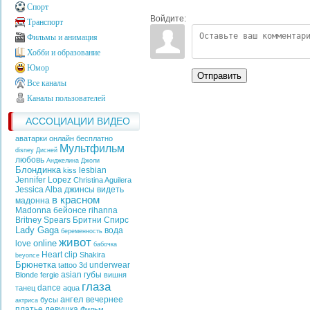
Спорт
Войдите:
Транспорт
Фильмы и анимация
Хобби и образование
Юмор
Отправить
Все каналы
Каналы пользователей
АССОЦИАЦИИ ВИДЕО
аватарки онлайн бесплатно
Мультфильм
disney
Дисней
любовь
Анджелина Джоли
Блондинка
lesbian
kiss
Jennifer Lopez
Christina Aguilera
Jessica Alba
джинсы
видеть
в красном
мадонна
Madonna
бейонсе
rihanna
Britney Spears
Бритни Спирс
Lady Gaga
вода
беременность
живот
online
love
бабочка
Heart
clip
Shakira
beyonce
Брюнетка
underwear
tattoo
3d
asian
губы
Blonde
fergie
вишня
глаза
dance
танец
aqua
ангел
вечернее
бусы
актриса
платье
девушка
Фильм