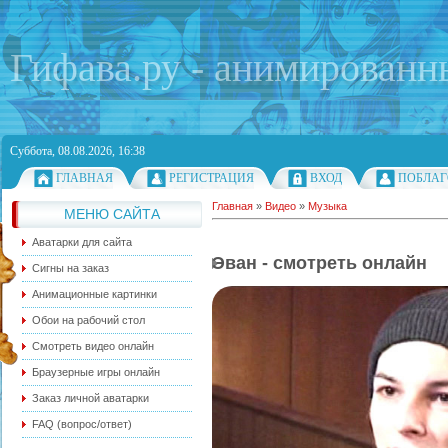
Гифава.ру - анимированн
Суббота, 08.08.2026, 16:38
ГЛАВНАЯ
РЕГИСТРАЦИЯ
ВХОД
ПОБЛАГ
Главная
»
Видео
»
Музыка
МЕНЮ САЙТА
Аватарки для сайта
Эван - смотреть онлайн
Сигны на заказ
Анимационные картинки
Обои на рабочий стол
Смотреть видео онлайн
Браузерные игры онлайн
Заказ личной аватарки
FAQ (вопрос/ответ)