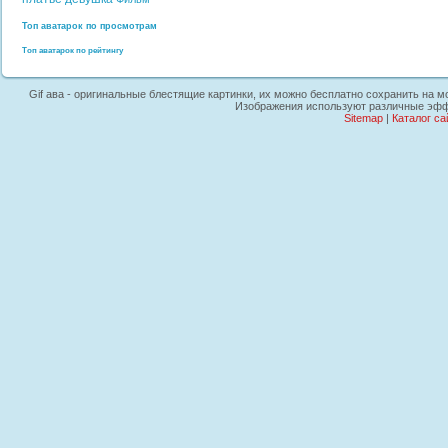
Топ аватарок по просмотрам
Топ аватарок по рейтингу
Gif ава - оригинальные блестящие картинки, их можно бесплатно сохранить на мо
Изображения используют различные эффек
Sitemap
|
Каталог са