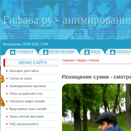
Гифава.ру - анимированн
Воскресенье, 09.08.2026, 12:06
ГЛАВНАЯ
РЕГИСТРАЦИЯ
ВХОД
ПОБЛАГ
Главная
»
Видео
»
Юмор
МЕНЮ САЙТА
Аватарки для сайта
Похищение сумки - смотр
Сигны на заказ
Анимационные картинки
Обои на рабочий стол
Смотреть видео онлайн
Браузерные игры онлайн
Заказ личной аватарки
FAQ (вопрос/ответ)