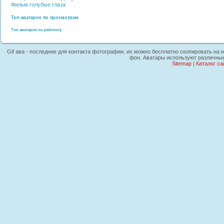
Фильм
голубые глаза
Топ аватарок по просмотрам
Топ аватарок по рейтингу
Gif ава - последние для контакта фотографии, их можно бесплатно скопировать на м
фон. Аватары используют различные
Sitemap
|
Каталог са