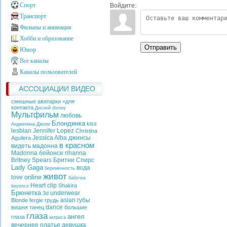
Спорт
Войдите:
Транспорт
Фильмы и анимация
Хобби и образование
Отправить
Юмор
Все каналы
Каналы пользователей
АССОЦИАЦИИ ВИДЕО
смешные аватарки +для
контакта
Дисней
disney
Мультфильм
любовь
Блондинка
kiss
Анджелина Джоли
lesbian
Jennifer Lopez
Christina
Jessica Alba
джинсы
Aguilera
в красном
видеть
мадонна
Madonna
бейонсе
rihanna
Britney Spears
Бритни Спирс
Lady Gaga
вода
беременность
живот
online
love
бабочка
Heart
clip
Shakira
beyonce
Брюнетка
underwear
3d
asian
губы
Blonde
fergie
грудь
dance
вишня
танец
большие
глаза
ангел
глаза
актриса
вечернее платье
девушка