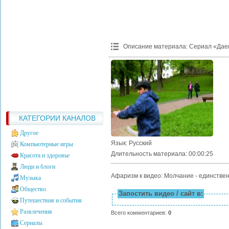
Описание материала
:
Сериал «Дае
КАТЕГОРИИ КАНАЛОВ
Другое
Язык
: Русский
Компьютерные игры
Длительность материала
: 00:00:25
Красота и здоровье
Люди и блоги
Афаризм к видео: Молчание - единстве
Музыка
Общество
Запостить видео / сайт в:
Путешествия и события
Развлечения
Всего комментариев
:
0
Сериалы