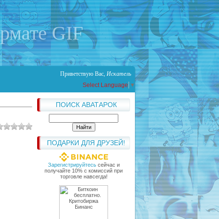
ормате GIF
Приветствую Вас
,
Искатель
Select Language
▼
ПОИСК АВАТАРОК
ПОДАРКИ ДЛЯ ДРУЗЕЙ!
Зарегистрируйтесь
сейчас и
получайте 10% с комиссий при
торговле навсегда!