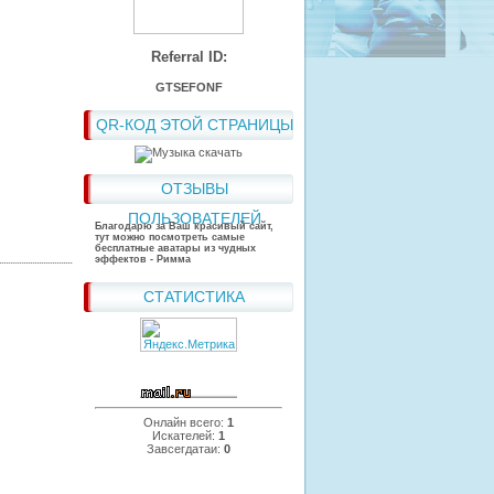
Referral ID:
GTSEFONF
QR-КОД ЭТОЙ СТРАНИЦЫ
ОТЗЫВЫ
ПОЛЬЗОВАТЕЛЕЙ
Благодарю за Ваш красивый сайт,
тут можно посмотреть самые
бесплатные аватары из чудных
эффектов - Римма
СТАТИСТИКА
Онлайн всего:
1
Искателей:
1
Завсегдатаи:
0