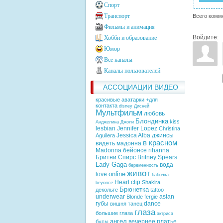
Спорт
Транспорт
Всего комм
Фильмы и анимация
Войдите:
Хобби и образование
Юмор
Все каналы
Каналы пользователей
АССОЦИАЦИИ ВИДЕО
красивые аватарки +для
контакта
disney
Дисней
Мультфильм
любовь
Блондинка
kiss
Анджелина Джоли
lesbian
Jennifer Lopez
Christina
Jessica Alba
джинсы
Aguilera
в красном
видеть
мадонна
Madonna
бейонсе
rihanna
Бритни Спирс
Britney Spears
Lady Gaga
вода
беременность
живот
online
love
бабочка
Heart
clip
Shakira
beyonce
Брюнетка
декольте
tattoo
underwear
asian
Blonde
fergie
губы
dance
вишня
танец
глаза
большие глаза
актриса
ангел
вечернее платье
бусы