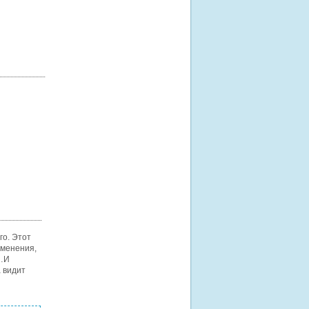
го. Этот
именения,
.…И
 видит