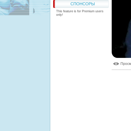
СПОНСОРЫ
This feature is for Premium users
only!
Прос