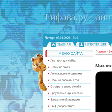
Гифава.ру - ан
Четверг, 06.08.2026, 17:10
ГЛАВНАЯ
РЕГИСТРАЦИЯ
Главная
»
Ви
МЕНЮ САЙТА
Аватарки для сайта
Михаил
Сигны на заказ
Анимационные картинки
Обои на рабочий стол
Смотреть видео онлайн
Браузерные игры онлайн
Заказ личной аватарки
FAQ (вопрос/ответ)