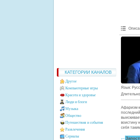
Описа
КАТЕГОРИИ КАНАЛОВ
Другое
Язык
: Рус
Компьютерные игры
Длительно
Красота и здоровье
Люди и блоги
Афаризм к
Музыка
последний
Общество
выискивае
Путешествия и события
воистину 
себя таким
Развлечения
Сериалы
Запости