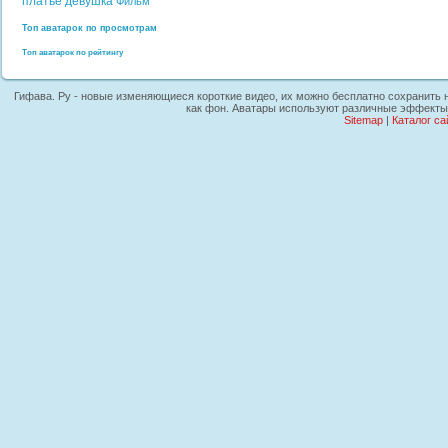
платье
девушка
Фильм
Топ аватарок по просмотрам
Топ аватарок по рейтингу
Гифава. Ру - новые изменяющиеся короткие видео, их можно бесплатно сохранить н
как фон. Аватары используют различные эффекты, 
Sitemap
|
Каталог са