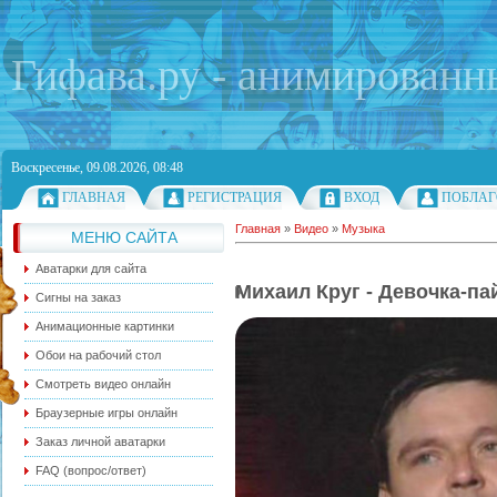
Гифава.ру - анимированн
Воскресенье, 09.08.2026, 08:48
ГЛАВНАЯ
РЕГИСТРАЦИЯ
ВХОД
ПОБЛАГ
Главная
»
Видео
»
Музыка
МЕНЮ САЙТА
Аватарки для сайта
Михаил Круг - Девочка-па
Сигны на заказ
Анимационные картинки
Обои на рабочий стол
Смотреть видео онлайн
Браузерные игры онлайн
Заказ личной аватарки
FAQ (вопрос/ответ)