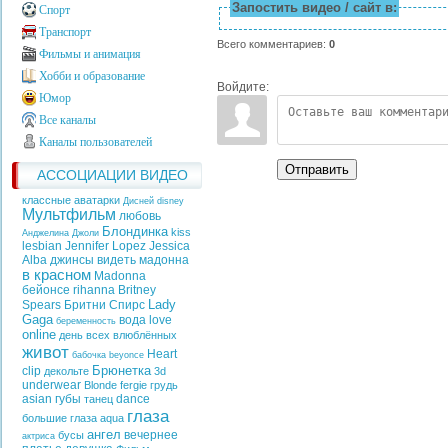
Запостить видео / сайт в:
Спорт
Транспорт
Всего комментариев
:
0
Фильмы и анимация
Хобби и образование
Войдите:
Юмор
Все каналы
Каналы пользователей
Отправить
АССОЦИАЦИИ ВИДЕО
классные аватарки
Дисней
disney
Мультфильм
любовь
Блондинка
kiss
Анджелина Джоли
lesbian
Jennifer Lopez
Jessica
Alba
джинсы
видеть
мадонна
в красном
Madonna
бейонсе
rihanna
Britney
Lady
Spears
Бритни Спирс
Gaga
вода
love
беременность
online
день всех влюблённых
живот
Heart
бабочка
beyonce
Брюнетка
clip
декольте
3d
underwear
Blonde
fergie
грудь
asian
губы
dance
танец
глаза
большие глаза
aqua
ангел
вечернее
бусы
актриса