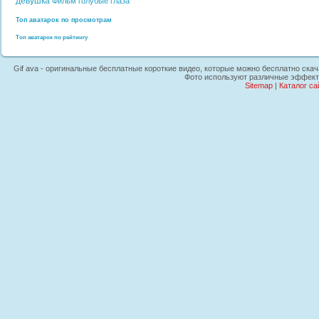
девушка
Фильм
голубые глаза
Топ аватарок по просмотрам
Топ аватарок по рейтингу
Gif ava - оригинальные бесплатные короткие видео, которые можно бесплатно скача
Фото используют различные эффекты
Sitemap
|
Каталог са