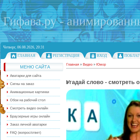
Гифава.ру - анимированн
Четверг, 06.08.2026, 20:31
ГЛАВНАЯ
РЕГИСТРАЦИЯ
ВХОД
ПОБЛАГ
Главная
»
Видео
»
Юмор
МЕНЮ САЙТА
Аватарки для сайта
Угадай слово - смотреть 
Сигны на заказ
Анимационные картинки
Обои на рабочий стол
Смотреть видео онлайн
Браузерные игры онлайн
Заказ личной аватарки
FAQ (вопрос/ответ)