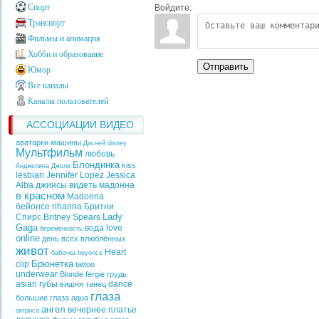
Спорт
Войдите:
Транспорт
Фильмы и анимация
Хобби и образование
Отправить
Юмор
Все каналы
Каналы пользователей
АССОЦИАЦИИ ВИДЕО
аватарки машины
Дисней
disney
Мультфильм
любовь
Блондинка
kiss
Анджелина Джоли
lesbian
Jennifer Lopez
Jessica
Alba
джинсы
видеть
мадонна
в красном
Madonna
бейонсе
rihanna
Бритни
Lady
Спирс
Britney Spears
Gaga
вода
love
беременность
online
день всех влюблённых
живот
Heart
бабочка
beyonce
Брюнетка
clip
tattoo
underwear
Blonde
fergie
грудь
asian
губы
dance
вишня
танец
глаза
большие глаза
aqua
ангел
вечернее платье
актриса