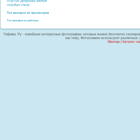
платье
девушка
Фильм
голубые глаза
Топ аватарок по просмотрам
Топ аватарок по рейтингу
Гифава. Ру - новейшие интересные фотографии, которые можно бесплатно скопирова
как тему. Фотоснимки используют различные э
Sitemap
|
Каталог са