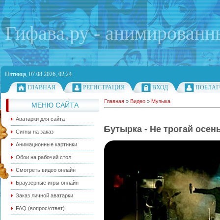
Гифава.ру - анимированн
Пятница, 07.08.2026, 02:24
ГЛАВНАЯ
РЕГИСТРАЦИЯ
ВХОД
ПОБЛАГ
Главная
»
Видео
»
Музыка
МЕНЮ САЙТА
Аватарки для сайта
Бутырка - Не трогай осен
Сигны на заказ
Анимационные картинки
Обои на рабочий стол
Смотреть видео онлайн
Браузерные игры онлайн
Заказ личной аватарки
FAQ (вопрос/ответ)