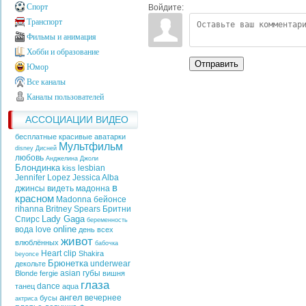
Спорт
Войдите:
Транспорт
Фильмы и анимация
Хобби и образование
Отправить
Юмор
Все каналы
Каналы пользователей
АССОЦИАЦИИ ВИДЕО
бесплатные красивые аватарки
Мультфильм
disney
Дисней
любовь
Анджелина Джоли
Блондинка
lesbian
kiss
Jennifer Lopez
Jessica Alba
в
джинсы
видеть
мадонна
красном
Madonna
бейонсе
rihanna
Britney Spears
Бритни
Lady Gaga
Спирс
беременность
online
вода
love
день всех
живот
влюблённых
бабочка
Heart
clip
Shakira
beyonce
Брюнетка
underwear
декольте
asian
губы
Blonde
fergie
вишня
глаза
dance
танец
aqua
ангел
вечернее
бусы
актриса