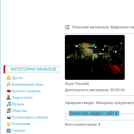
Описание материала
:
Видеоклип на
КАТЕГОРИИ КАНАЛОВ
Другое
Язык
: Русский
Компьютерные игры
Длительность материала
: 00:05:44
Красота и здоровье
Люди и блоги
Афаризм к видео: Женщины предпочита
Музыка
Общество
Запостить видео / сайт в:
Путешествия и события
Развлечения
Всего комментариев
:
0
Сериалы