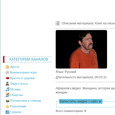
Описание материала
:
Клип на песн
КАТЕГОРИИ КАНАЛОВ
Другое
Язык
: Русский
Компьютерные игры
Длительность материала
: 00:03:11
Красота и здоровье
Люди и блоги
Афаризм к видео: Женщина, которая цен
Музыка
женщин
Общество
Путешествия и события
Запостить видео / сайт в:
Развлечения
Всего комментариев
:
0
Сериалы