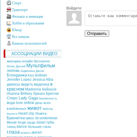
Спорт
Войдите:
Транспорт
Фильмы и анимация
Хобби и образование
Юмор
Отправить
Все каналы
Каналы пользователей
АССОЦИАЦИИ ВИДЕО
аватарки онлайн бесплатно
Мультфильм
disney
Дисней
любовь
Анджелина Джоли
Блондинка
lesbian
kiss
Jennifer Lopez
Jessica Alba
в
джинсы
видеть
мадонна
красном
Madonna
бейонсе
rihanna
Britney Spears
Бритни
Lady Gaga
Спирс
беременность
online
вода
love
день всех
живот
влюблённых
бабочка
Heart
clip
Shakira
beyonce
Брюнетка
underwear
tattoo
3d
asian
губы
Blonde
fergie
грудь
dance
танец
большие глаза
глаза
ангел
актриса