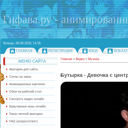
Гифава.ру - анимированн
Четверг, 06.08.2026, 14:58
ГЛАВНАЯ
РЕГИСТРАЦИЯ
ВХОД
ПОБЛАГ
Главная
»
Видео
»
Музыка
МЕНЮ САЙТА
Аватарки для сайта
Бутырка - Девочка с цент
Сигны на заказ
Анимационные картинки
Обои на рабочий стол
Смотреть видео онлайн
Браузерные игры онлайн
Заказ личной аватарки
FAQ (вопрос/ответ)