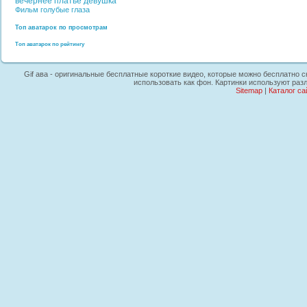
вечернее платье
девушка
Фильм
голубые глаза
Топ аватарок по просмотрам
Топ аватарок по рейтингу
Gif ава - оригинальные бесплатные короткие видео, которые можно бесплатно с
использовать как фон. Картинки используют раз
Sitemap
|
Каталог са