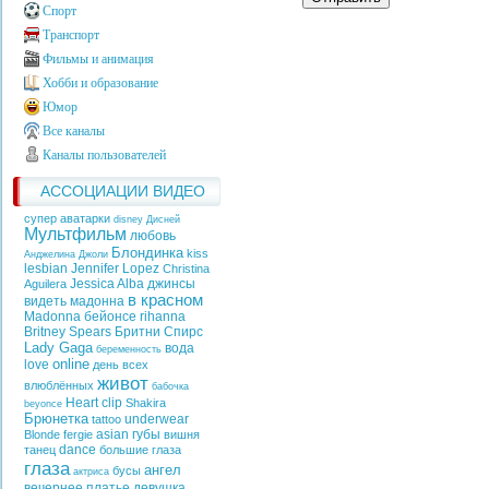
Спорт
Транспорт
Фильмы и анимация
Хобби и образование
Юмор
Все каналы
Каналы пользователей
АССОЦИАЦИИ ВИДЕО
супер аватарки
disney
Дисней
Мультфильм
любовь
Блондинка
kiss
Анджелина Джоли
lesbian
Jennifer Lopez
Christina
Jessica Alba
джинсы
Aguilera
в красном
видеть
мадонна
Madonna
бейонсе
rihanna
Britney Spears
Бритни Спирс
Lady Gaga
вода
беременность
online
love
день всех
живот
влюблённых
бабочка
Heart
clip
Shakira
beyonce
Брюнетка
underwear
tattoo
asian
губы
Blonde
fergie
вишня
dance
танец
большие глаза
глаза
ангел
бусы
актриса
вечернее платье
девушка