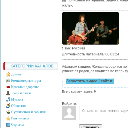
Описание материала
:
Видео с конц
жаль».
Язык
: Русский
Длительность материала
: 00:03:24
КАТЕГОРИИ КАНАЛОВ
Афаризм к видео: Женщина родится по о
умнеет от родов, разводится по капризу
Другое
Компьютерные игры
Запостить видео / сайт в:
Красота и здоровье
Всего комментариев
:
0
Люди и блоги
Музыка
Войдите:
Общество
Путешествия и события
Развлечения
Сериалы
Отправить