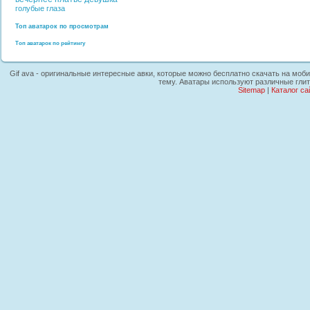
голубые глаза
Топ аватарок по просмотрам
Топ аватарок по рейтингу
Gif ava - оригинальные интересные авки, которые можно бесплатно скачать на моби
тему. Аватары используют различные глит
Sitemap
|
Каталог са