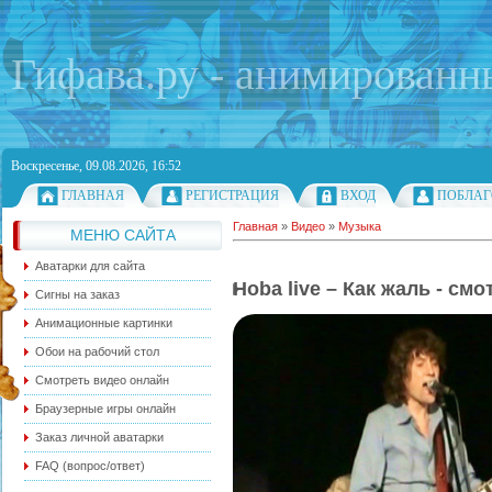
Гифава.ру - анимированн
Воскресенье, 09.08.2026, 16:52
ГЛАВНАЯ
РЕГИСТРАЦИЯ
ВХОД
ПОБЛАГ
Главная
»
Видео
»
Музыка
МЕНЮ САЙТА
Аватарки для сайта
Hoba live – Как жаль - см
Сигны на заказ
Анимационные картинки
Обои на рабочий стол
Смотреть видео онлайн
Браузерные игры онлайн
Заказ личной аватарки
FAQ (вопрос/ответ)