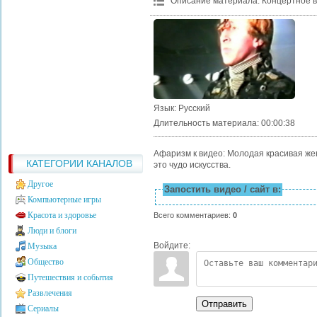
Описание материала
:
Концертное в
Язык
: Русский
Длительность материала
: 00:00:38
Афаризм к видео: Молодая красивая же
КАТЕГОРИИ КАНАЛОВ
это чудо искусства.
Другое
Запостить видео / сайт в:
Компьютерные игры
Красота и здоровье
Всего комментариев
:
0
Люди и блоги
Войдите:
Музыка
Общество
Путешествия и события
Развлечения
Отправить
Сериалы