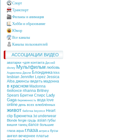
Спорт
Транспорт
Фильмы и анимация
Хобби и образование
Юмор
Все каналы
Каналы пользователей
АССОЦИАЦИИ ВИДЕО
аватарки +для контакта
Дисней
Мультфильм
любовь
disney
Блондинка
kiss
Анджелина Джоли
lesbian
Jennifer Lopez
Jessica
Alba
джинсы
видеть
мадонна
в красном
Madonna
бейонсе
rihanna
Britney
Lady
Spears
Бритни Спирс
Gaga
вода
love
беременность
online
день всех влюблённых
живот
Heart
бабочка
beyonce
Брюнетка
clip
underwear
3d
asian
губы
Blonde
fergie
грудь
dance
вишня
танец
большие
глаза
глаза
aqua
бусы
актриса
ангел
вечернее платье