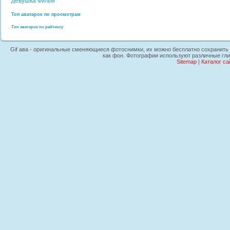
девушка
Фильм
Топ аватарок по просмотрам
Топ аватарок по рейтингу
Gif ава - оригинальные сменяющиеся фотоснимки, их можно бесплатно сохранить 
как фон. Фотографии используют различные гли
Sitemap
|
Каталог са