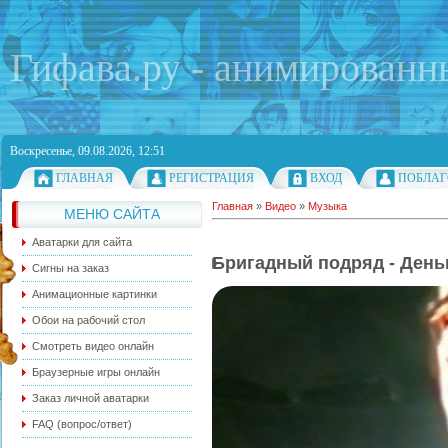
Гифава.ру - анимированн
Воскресенье, 09.08.2026, 12:51
ГЛАВНАЯ
РЕГИСТРАЦИЯ
ВХОД
ПОБЛАГ
Главная
»
Видео
»
Музыка
МЕНЮ САЙТА
Аватарки для сайта
Бригадный подряд - Деньг
Сигны на заказ
Анимационные картинки
Обои на рабочий стол
Смотреть видео онлайн
Браузерные игры онлайн
Заказ личной аватарки
FAQ (вопрос/ответ)