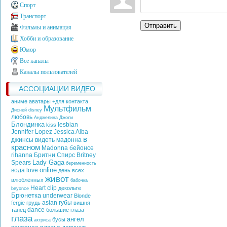
Спорт
Транспорт
Отправить
Фильмы и анимация
Хобби и образование
Юмор
Все каналы
Каналы пользователей
АССОЦИАЦИИ ВИДЕО
аниме аватары +для контакта
Мультфильм
Дисней
disney
любовь
Анджелина Джоли
Блондинка
lesbian
kiss
Jennifer Lopez
Jessica Alba
в
джинсы
видеть
мадонна
красном
Madonna
бейонсе
rihanna
Бритни Спирс
Britney
Lady Gaga
Spears
беременность
online
вода
love
день всех
живот
влюблённых
бабочка
Heart
clip
декольте
beyonce
Брюнетка
underwear
Blonde
asian
губы
fergie
грудь
вишня
dance
танец
большие глаза
глаза
ангел
бусы
актриса