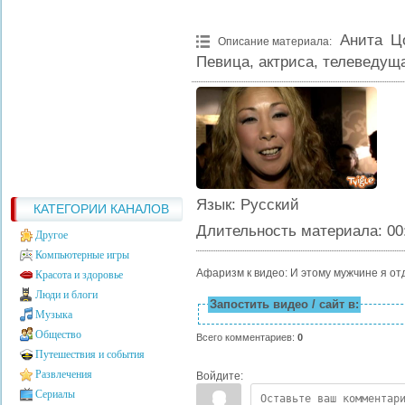
Анита Ц
Описание материала
:
Певица, актриса, телеведущ
Язык
: Русский
КАТЕГОРИИ КАНАЛОВ
Длительность материала
: 00
Другое
Компьютерные игры
Афаризм к видео: И этому мужчине я от
Красота и здоровье
Люди и блоги
Запостить видео / сайт в:
Музыка
Общество
Всего комментариев
:
0
Путешествия и события
Развлечения
Войдите:
Сериалы