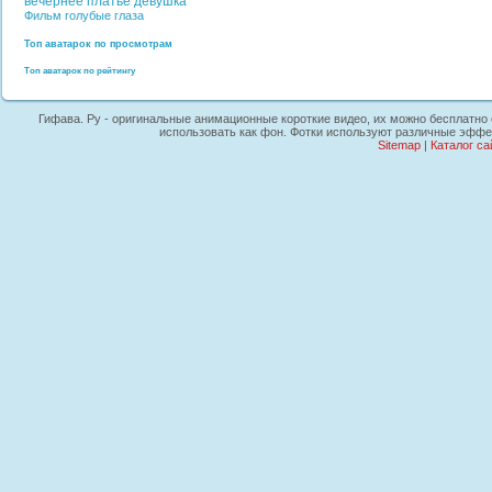
вечернее платье
девушка
Фильм
голубые глаза
Топ аватарок по просмотрам
Топ аватарок по рейтингу
Гифава. Ру - оригинальные анимационные короткие видео, их можно бесплатно с
использовать как фон. Фотки используют различные эффек
Sitemap
|
Каталог са