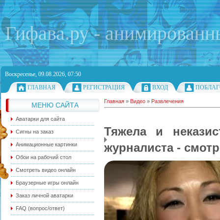
Гифава.ру - анимированн
Воскресенье, 09.08.2026, 07:50
ГЛАВНАЯ
РЕГИСТРАЦИЯ
ВХОД
ПОБЛАГ
Главная
»
Видео
»
Развлечения
МЕНЮ САЙТА
Аватарки для сайта
Тяжела и неказис
Сигны на заказ
журналиста - смот
Анимационные картинки
Обои на рабочий стол
Смотреть видео онлайн
Браузерные игры онлайн
Заказ личной аватарки
FAQ (вопрос/ответ)