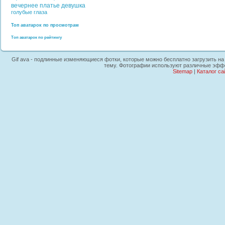
вечернее платье
девушка
голубые глаза
Топ аватарок по просмотрам
Топ аватарок по рейтингу
Gif ava - подлинные изменяющиеся фотки, которые можно бесплатно загрузить на 
тему. Фотографии используют различные эффе
Sitemap
|
Каталог са