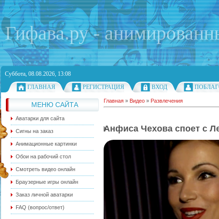
Гифава.ру - анимированн
Суббота, 08.08.2026, 13:08
ГЛАВНАЯ
РЕГИСТРАЦИЯ
ВХОД
ПОБЛАГ
Главная
»
Видео
»
Развлечения
МЕНЮ САЙТА
Аватарки для сайта
Анфиса Чехова споет с Ле
Сигны на заказ
Анимационные картинки
Обои на рабочий стол
Смотреть видео онлайн
Браузерные игры онлайн
Заказ личной аватарки
FAQ (вопрос/ответ)