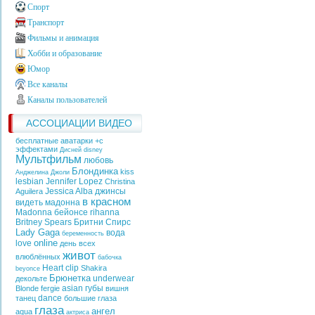
Спорт
Транспорт
Фильмы и анимация
Хобби и образование
Юмор
Все каналы
Каналы пользователей
АССОЦИАЦИИ ВИДЕО
бесплатные аватарки +с
эффектами
Дисней
disney
Мультфильм
любовь
Блондинка
kiss
Анджелина Джоли
lesbian
Jennifer Lopez
Christina
Jessica Alba
джинсы
Aguilera
в красном
видеть
мадонна
Madonna
бейонсе
rihanna
Britney Spears
Бритни Спирс
Lady Gaga
вода
беременность
online
love
день всех
живот
влюблённых
бабочка
Heart
clip
Shakira
beyonce
Брюнетка
underwear
декольте
asian
губы
Blonde
fergie
вишня
dance
танец
большие глаза
глаза
ангел
aqua
актриса