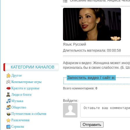
Описание материала
:
Анфиса Чехов
Язык
: Русский
Длительность материала
: 00:00:58
Афаризм к видео: Женщина может иногда 
КАТЕГОРИИ КАНАЛОВ
призналась бы в своих слабостях. (Б. Шо
Другое
Запостить видео / сайт в:
Компьютерные игры
Красота и здоровье
Всего комментариев
:
0
Люди и блоги
Войдите:
Музыка
Общество
Путешествия и события
Развлечения
Отправить
Сериалы