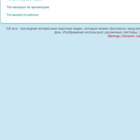
Топ аватарок по просмотрам
Топ аватарок по рейтингу
Gif ava - последние интересные короткие видео, которые можно бесплатно загрузит
фон. Изображения используют различные глиттеры, 
Sitemap
|
Каталог са