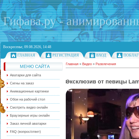
Гифава.ру - анимированн
Воскресенье, 09.08.2026, 14:48
ГЛАВНАЯ
РЕГИСТРАЦИЯ
ВХОД
ПОБЛАГ
Главная
»
Видео
»
Развлечения
МЕНЮ САЙТА
Аватарки для сайта
Эксклюзив от певицы Lam
Сигны на заказ
Анимационные картинки
Обои на рабочий стол
Смотреть видео онлайн
Браузерные игры онлайн
Заказ личной аватарки
FAQ (вопрос/ответ)