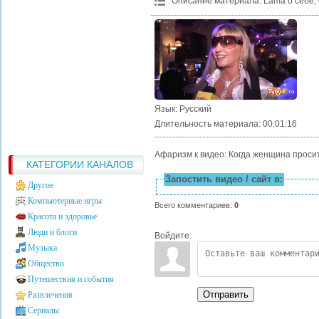
Описание материала
:
Lama о себе,
Язык
: Русский
Длительность материала
: 00:01:16
Афаризм к видео: Когда женщина просит 
КАТЕГОРИИ КАНАЛОВ
Запостить видео / сайт в:
Другое
Компьютерные игры
Всего комментариев
:
0
Красота и здоровье
Люди и блоги
Войдите:
Музыка
Общество
Путешествия и события
Отправить
Развлечения
Сериалы