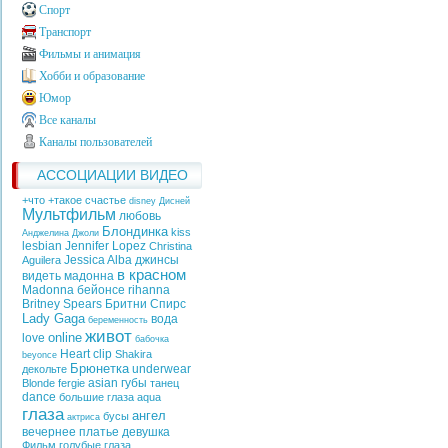
Спорт
Транспорт
Фильмы и анимация
Хобби и образование
Юмор
Все каналы
Каналы пользователей
АССОЦИАЦИИ ВИДЕО
+что +такое счастье
disney
Дисней
Мультфильм
любовь
Блондинка
kiss
Анджелина Джоли
lesbian
Jennifer Lopez
Christina
Jessica Alba
джинсы
Aguilera
в красном
видеть
мадонна
Madonna
бейонсе
rihanna
Britney Spears
Бритни Спирс
Lady Gaga
вода
беременность
живот
online
love
бабочка
Heart
clip
Shakira
beyonce
Брюнетка
underwear
декольте
asian
губы
Blonde
fergie
танец
dance
большие глаза
aqua
глаза
ангел
бусы
актриса
вечернее платье
девушка
Фильм
голубые глаза