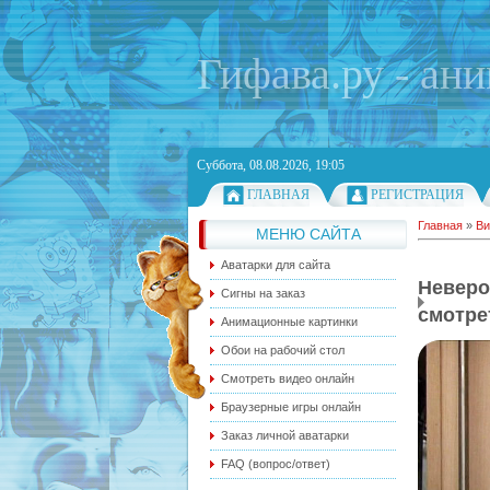
Гифава.ру - ан
Суббота, 08.08.2026, 19:05
ГЛАВНАЯ
РЕГИСТРАЦИЯ
Главная
»
Ви
МЕНЮ САЙТА
Аватарки для сайта
Невер
Сигны на заказ
смотре
Анимационные картинки
Обои на рабочий стол
Смотреть видео онлайн
Браузерные игры онлайн
Заказ личной аватарки
FAQ (вопрос/ответ)