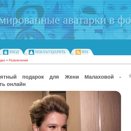
имированные аватарки в ф
ВХОД
ПОБЛАГОДАРИТЬ
RSS
део
»
Развлечения
оятный подарок для Жени Малаховой -
ть онлайн