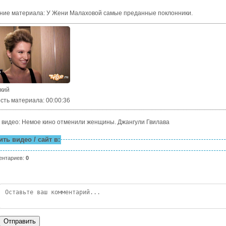
ние материала
:
У Жени Малаховой самые преданные поклонники.
ский
сть материала
: 00:00:36
 видео: Немое кино отменили женщины. Джангули Гвилава
ть видео / сайт в:
ентариев
:
0
Отправить