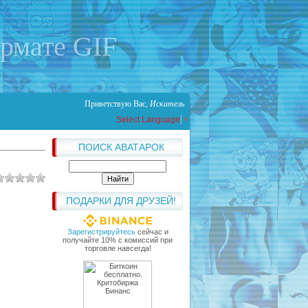
ормате GIF
Приветствую Вас
,
Искатель
Select Language
▼
ПОИСК АВАТАРОК
ПОДАРКИ ДЛЯ ДРУЗЕЙ!
Зарегистрируйтесь
сейчас и
получайте 10% с комиссий при
торговле навсегда!