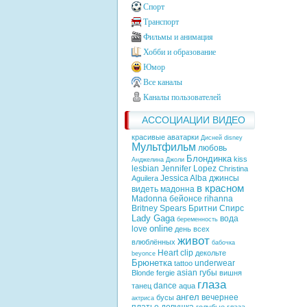
Спорт
Транспорт
Фильмы и анимация
Хобби и образование
Юмор
Все каналы
Каналы пользователей
АССОЦИАЦИИ ВИДЕО
красивые аватарки
Дисней
disney
Мультфильм
любовь
Блондинка
kiss
Анджелина Джоли
lesbian
Jennifer Lopez
Christina
Jessica Alba
джинсы
Aguilera
в красном
видеть
мадонна
Madonna
бейонсе
rihanna
Britney Spears
Бритни Спирс
Lady Gaga
вода
беременность
online
love
день всех
живот
влюблённых
бабочка
Heart
clip
декольте
beyonce
Брюнетка
underwear
tattoo
asian
губы
Blonde
fergie
вишня
глаза
dance
танец
aqua
ангел
вечернее
бусы
актриса