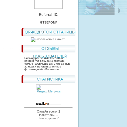
Referral ID:
GTSEFONF
QR-КОД ЭТОЙ СТРАНИЦЫ
ОТЗЫВЫ
ПОЛЬЗОВАТЕЛЕЙ
Благодарю за замечательный
контент, тут возможно заказать
самые наилучшие анимированные
аватарки из клевых клипов
фотомоделей - Вышеслав
СТАТИСТИКА
Онлайн всего:
1
Искателей:
1
Завсегдатаи:
0