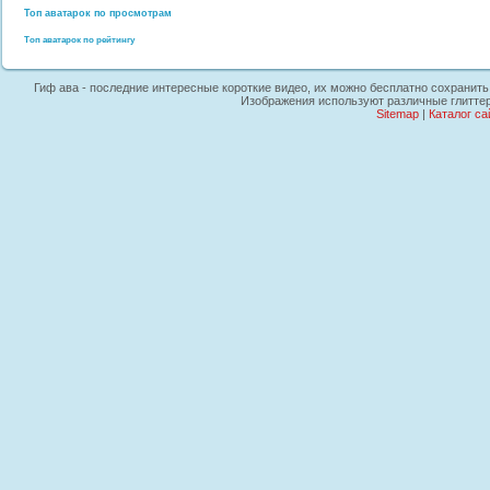
Топ аватарок по просмотрам
Топ аватарок по рейтингу
Гиф ава - последние интересные короткие видео, их можно бесплатно сохранить н
Изображения используют различные глиттер
Sitemap
|
Каталог са