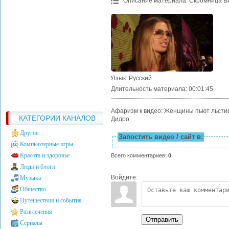
Описание материала
:
Скромница Ви
Язык
: Русский
Длительность материала
: 00:01:45
Афаризм к видео: Женщины пьют льстиву
КАТЕГОРИИ КАНАЛОВ
Дидро
Другое
Запостить видео / сайт в:
Компьютерные игры
Красота и здоровье
Всего комментариев
:
0
Люди и блоги
Войдите:
Музыка
Общество
Путешествия и события
Развлечения
Отправить
Сериалы