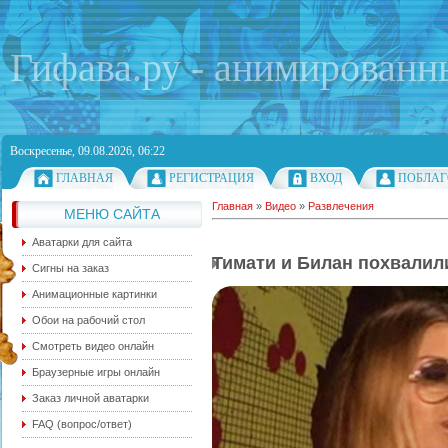
Гифава.ру - анимированн
Воскресенье, 09.08.2026, 06:22
ГЛАВНАЯ
РЕГИСТРАЦИЯ
ВХОД
ПОБЛАГ
Главная
»
Видео
»
Развлечения
МЕНЮ САЙТА
Аватарки для сайта
Тимати и Билан похвалил
Сигны на заказ
Анимационные картинки
Обои на рабочий стол
Смотреть видео онлайн
Браузерные игры онлайн
Заказ личной аватарки
FAQ (вопрос/ответ)