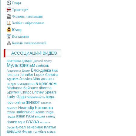
Спорт
Транспорт
Фильмы и анимация
Хобби и образование
Юмор
Все каналы
Каналы пользователей
АССОЦИАЦИИ ВИДЕО
аватарки адидас
Дисней
disney
Мультфильм
любовь
Блондинка
kiss
Анджелина Джоли
lesbian
Jennifer Lopez
Christina
Jessica Alba
джинсы
Aguilera
в красном
видеть
мадонна
Madonna
бейонсе
rihanna
Бритни Спирс
Britney Spears
Lady Gaga
вода
беременность
живот
online
love
бабочка
Брюнетка
Heart
clip
beyonce
underwear
tattoo
Blonde
fergie
asian
губы
грудь
вишня
танец
глаза
dance
aqua
актриса
ангел
вечернее платье
бусы
девушка
Фильм
голубые глаза