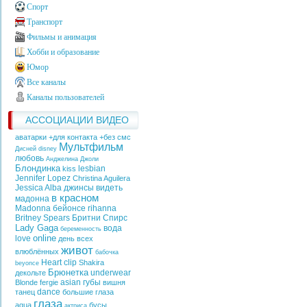
Спорт
Транспорт
Фильмы и анимация
Хобби и образование
Юмор
Все каналы
Каналы пользователей
АССОЦИАЦИИ ВИДЕО
аватарки +для контакта +без смс
Мультфильм
Дисней
disney
любовь
Анджелина Джоли
Блондинка
lesbian
kiss
Jennifer Lopez
Christina Aguilera
Jessica Alba
джинсы
видеть
в красном
мадонна
Madonna
бейонсе
rihanna
Britney Spears
Бритни Спирс
Lady Gaga
вода
беременность
online
love
день всех
живот
влюблённых
бабочка
Heart
clip
Shakira
beyonce
Брюнетка
underwear
декольте
asian
губы
Blonde
fergie
вишня
dance
танец
большие глаза
глаза
aqua
бусы
актриса