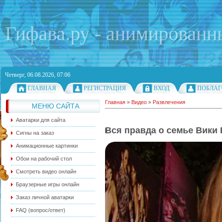
Гифава.ру - анимированн
Четверг, 06.08.2026, 07:06
ГЛАВНАЯ
РЕГИСТРАЦИЯ
ВХОД
ПОБЛАГ
Главная
»
Видео
»
Развлечения
МЕНЮ САЙТА
Аватарки для сайта
Вся правда о семье Вики 
Сигны на заказ
Анимационные картинки
Обои на рабочий стол
Смотреть видео онлайн
Браузерные игры онлайн
Заказ личной аватарки
FAQ (вопрос/ответ)