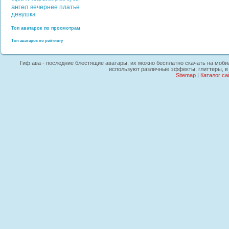
ангел
вечернее платье
девушка
Топ аватарок по просмотрам
Топ аватарок по рейтингу
Гиф ава - последние блестящие аватары, их можно бесплатно скачать на мобиль
используют различные эффекты, глиттеры, в
Sitemap
|
Каталог са