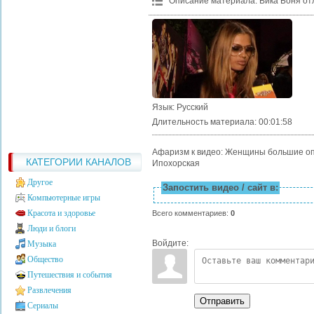
Описание материала
:
Вика Боня от
Язык
: Русский
Длительность материала
: 00:01:58
Афаризм к видео: Женщины большие опт
КАТЕГОРИИ КАНАЛОВ
Ипохорская
Другое
Запостить видео / сайт в:
Компьютерные игры
Красота и здоровье
Всего комментариев
:
0
Люди и блоги
Войдите:
Музыка
Общество
Путешествия и события
Развлечения
Отправить
Сериалы