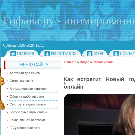
Гифава.ру - анимированн
Суббота, 08.08.2026, 13:12
ГЛАВНАЯ
РЕГИСТРАЦИЯ
ВХОД
ПОБЛАГ
Главная
»
Видео
»
Развлечения
МЕНЮ САЙТА
Аватарки для сайта
Как встретит Новый го
Сигны на заказ
онлайн
Анимационные картинки
Обои на рабочий стол
Смотреть видео онлайн
Браузерные игры онлайн
Заказ личной аватарки
FAQ (вопрос/ответ)