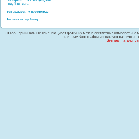
голубые глаза
Топ аватарок по просмотрам
Топ аватарок по рейтингу
Gif ава - оригинальные изменяющиеся фотки, их можно бесплатно скопировать на м
как тему. Фотографии используют различные э
Sitemap
|
Каталог са