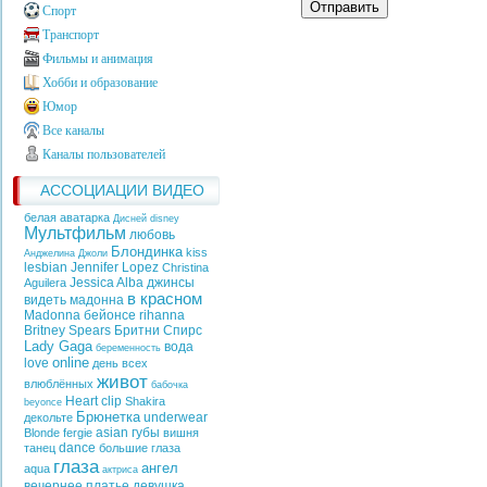
Отправить
Спорт
Транспорт
Фильмы и анимация
Хобби и образование
Юмор
Все каналы
Каналы пользователей
АССОЦИАЦИИ ВИДЕО
белая аватарка
Дисней
disney
Мультфильм
любовь
Блондинка
kiss
Анджелина Джоли
lesbian
Jennifer Lopez
Christina
Jessica Alba
джинсы
Aguilera
в красном
видеть
мадонна
Madonna
бейонсе
rihanna
Britney Spears
Бритни Спирс
Lady Gaga
вода
беременность
online
love
день всех
живот
влюблённых
бабочка
Heart
clip
Shakira
beyonce
Брюнетка
underwear
декольте
asian
губы
Blonde
fergie
вишня
dance
танец
большие глаза
глаза
ангел
aqua
актриса
вечернее платье
девушка