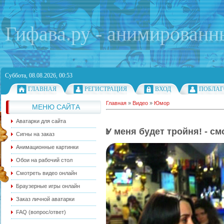
Гифава.ру - анимированн
Суббота, 08.08.2026, 00:53
ГЛАВНАЯ
РЕГИСТРАЦИЯ
ВХОД
ПОБЛАГ
Главная
»
Видео
»
Юмор
МЕНЮ САЙТА
Аватарки для сайта
У меня будет тройня! - с
Сигны на заказ
Анимационные картинки
Обои на рабочий стол
Смотреть видео онлайн
Браузерные игры онлайн
Заказ личной аватарки
FAQ (вопрос/ответ)