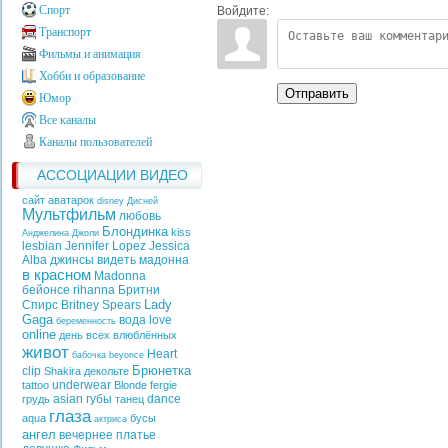
Спорт
Войдите:
Транспорт
Фильмы и анимация
Хобби и образование
Отправить
Юмор
Все каналы
Каналы пользователей
АССОЦИАЦИИ ВИДЕО
сайт аватарок
disney
Дисней
Мультфильм
любовь
Блондинка
kiss
Анджелина Джоли
lesbian
Jennifer Lopez
Jessica
Alba
джинсы
видеть
мадонна
в красном
Madonna
бейонсе
rihanna
Бритни
Lady
Спирс
Britney Spears
Gaga
вода
love
беременность
online
день всех влюблённых
живот
Heart
бабочка
beyonce
Брюнетка
clip
Shakira
декольте
underwear
tattoo
Blonde
fergie
asian
губы
dance
грудь
танец
глаза
aqua
бусы
актриса
ангел
вечернее платье