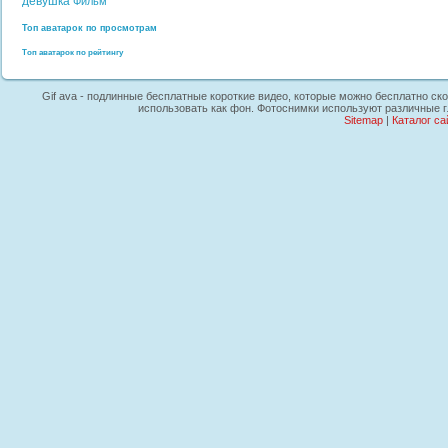
девушка
Фильм
Топ аватарок по просмотрам
Топ аватарок по рейтингу
Gif ava - подлинные бесплатные короткие видео, которые можно бесплатно ско
использовать как фон. Фотоснимки используют различные г
Sitemap
|
Каталог са