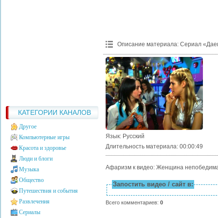
Описание материала
:
Сериал «Дае
КАТЕГОРИИ КАНАЛОВ
Другое
Язык
: Русский
Компьютерные игры
Длительность материала
: 00:00:49
Красота и здоровье
Люди и блоги
Афаризм к видео: Женщина непобедима
Музыка
Общество
Запостить видео / сайт в:
Путешествия и события
Развлечения
Всего комментариев
:
0
Сериалы