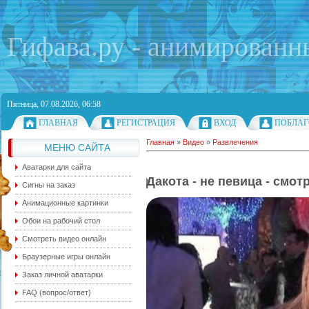
Гифава.ру - анимированн
Пятница, 07.08.2026, 06:58
ГЛАВНАЯ
РЕГИСТРАЦИЯ
ВХОД
ПОБЛАГ
Главная
»
Видео
»
Развлечения
МЕНЮ САЙТА
Аватарки для сайта
Дакота - не певица - смот
Сигны на заказ
Анимационные картинки
Обои на рабочий стол
Смотреть видео онлайн
Браузерные игры онлайн
Заказ личной аватарки
FAQ (вопрос/ответ)