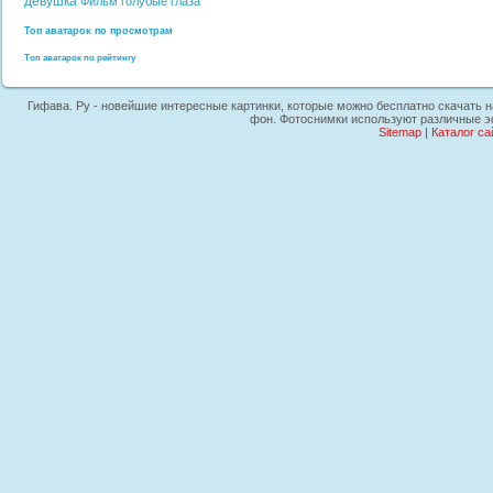
девушка
Фильм
голубые глаза
Топ аватарок по просмотрам
Топ аватарок по рейтингу
Гифава. Ру - новейшие интересные картинки, которые можно бесплатно скачать на
фон. Фотоснимки используют различные эф
Sitemap
|
Каталог са