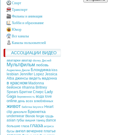
Спорт
Транспорт
Фильмы и анимация
Хобби и образование
Юмор
Все каналы
Каналы пользователей
АССОЦИАЦИИ ВИДЕО
аватарки аватар
disney
Дисней
Мультфильм
любовь
Блондинка
kiss
Анджелина Джоли
lesbian
Jennifer Lopez
Jessica
Alba
джинсы
видеть
мадонна
в красном
Madonna
бейонсе
rihanna
Britney
Lady
Spears
Бритни Спирс
Gaga
вода
love
беременность
online
день всех влюблённых
живот
Heart
бабочка
beyonce
Брюнетка
clip
декольте
underwear
Blonde
fergie
грудь
asian
губы
dance
вишня
танец
глаза
большие глаза
актриса
ангел
вечернее платье
бусы