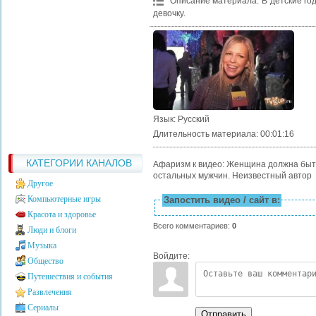
Описание материала
:
В детские го
девочку.
Язык
: Русский
Длительность материала
: 00:01:16
КАТЕГОРИИ КАНАЛОВ
Афаризм к видео: Женщина должна быть
остальных мужчин. Неизвестный автор
Другое
Компьютерные игры
Запостить видео / сайт в:
Красота и здоровье
Всего комментариев
:
0
Люди и блоги
Музыка
Войдите:
Общество
Путешествия и события
Развлечения
Сериалы
Отправить