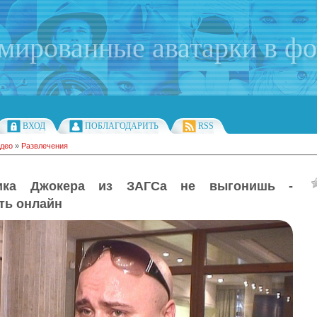
имированные аватарки в ф
ВХОД
ПОБЛАГОДАРИТЬ
RSS
део
»
Развлечения
ика Джокера из ЗАГСа не выгонишь -
ть онлайн