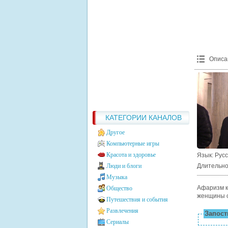
Описа
КАТЕГОРИИ КАНАЛОВ
Другое
Компьютерные игры
Красота и здоровье
Язык
: Рус
Люди и блоги
Длительно
Музыка
Афаризм к
Общество
женщины с
Путешествия и события
Развлечения
Запости
Сериалы