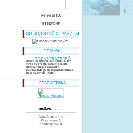
Referral ID:
GTSEFONF
QR-КОД ЭТОЙ СТРАНИЦЫ
ОТЗЫВЫ
ПОЛЬЗОВАТЕЛЕЙ
Мерси за гламурный сервис, тут
легко смотреть самые редкие
анимационные аватарки
вырезанные из прекрасных видов
фотомоделей - Юлий
СТАТИСТИКА
Онлайн всего:
1
Искателей:
1
Завсегдатаи:
0