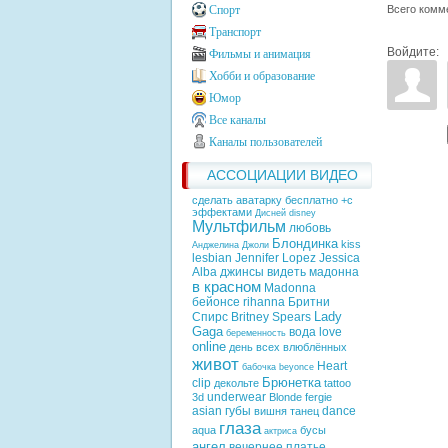
Всего комм
Спорт
Транспорт
Войдите:
Фильмы и анимация
Хобби и образование
Юмор
Все каналы
Каналы пользователей
АССОЦИАЦИИ ВИДЕО
сделать аватарку бесплатно +с
эффектами
Дисней
disney
Мультфильм
любовь
Блондинка
kiss
Анджелина Джоли
lesbian
Jennifer Lopez
Jessica
Alba
джинсы
видеть
мадонна
в красном
Madonna
бейонсе
rihanna
Бритни
Lady
Спирс
Britney Spears
Gaga
вода
love
беременность
online
день всех влюблённых
живот
Heart
бабочка
beyonce
Брюнетка
clip
декольте
tattoo
underwear
3d
Blonde
fergie
asian
губы
dance
вишня
танец
глаза
aqua
бусы
актриса
ангел
вечернее платье