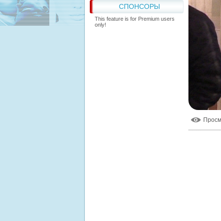
СПОНСОРЫ
This feature is for Premium users
only!
Прос