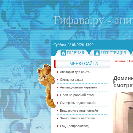
Гифава.ру - ан
Суббота, 08.08.2026, 13:29
ГЛАВНАЯ
РЕГИСТРАЦИЯ
Главная
»
Ви
МЕНЮ САЙТА
Аватарки для сайта
Домин
Сигны на заказ
смотре
Анимационные картинки
Обои на рабочий стол
Смотреть видео онлайн
Браузерные игры онлайн
Заказ личной аватарки
FAQ (вопрос/ответ)