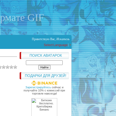
ормате GIF
Приветствую Вас
,
Искатель
Select Language
▼
ПОИСК АВАТАРОК
ПОДАРКИ ДЛЯ ДРУЗЕЙ!
Зарегистрируйтесь
сейчас и
получайте 10% с комиссий при
торговле навсегда!