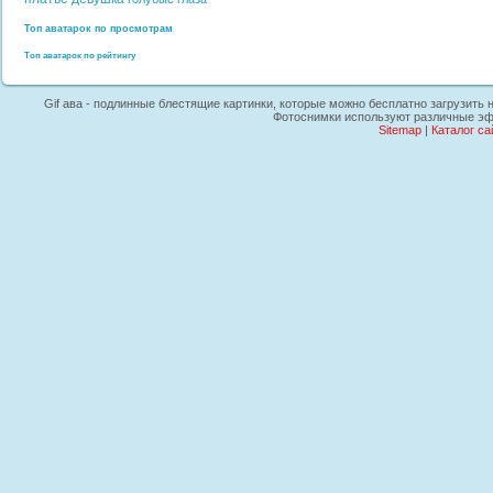
Топ аватарок по просмотрам
Топ аватарок по рейтингу
Gif ава - подлинные блестящие картинки, которые можно бесплатно загрузить н
Фотоснимки используют различные эфф
Sitemap
|
Каталог са