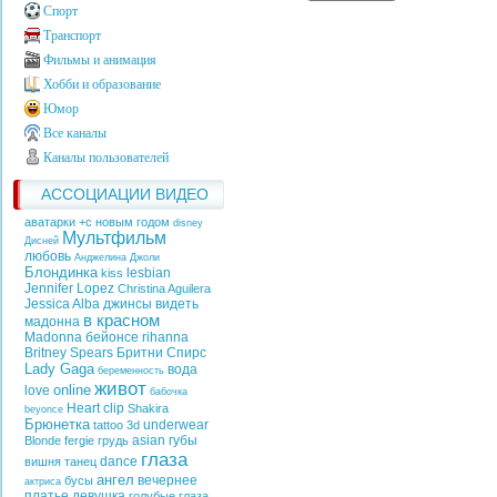
Спорт
Транспорт
Фильмы и анимация
Хобби и образование
Юмор
Все каналы
Каналы пользователей
АССОЦИАЦИИ ВИДЕО
аватарки +с новым годом
disney
Мультфильм
Дисней
любовь
Анджелина Джоли
Блондинка
lesbian
kiss
Jennifer Lopez
Christina Aguilera
Jessica Alba
джинсы
видеть
в красном
мадонна
Madonna
бейонсе
rihanna
Britney Spears
Бритни Спирс
Lady Gaga
вода
беременность
живот
online
love
бабочка
Heart
clip
Shakira
beyonce
Брюнетка
underwear
tattoo
3d
asian
губы
Blonde
fergie
грудь
глаза
dance
вишня
танец
ангел
вечернее
бусы
актриса
платье
девушка
голубые глаза