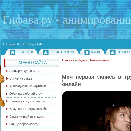
Гифава.ру - анимированн
Пятница, 07.08.2026, 14:45
ГЛАВНАЯ
РЕГИСТРАЦИЯ
ВХОД
ПОБЛАГ
Главная
»
Видео
»
Развлечения
МЕНЮ САЙТА
Аватарки для сайта
Моя первая запись в тр
Сигны на заказ
онлайн
Анимационные картинки
Обои на рабочий стол
Смотреть видео онлайн
Браузерные игры онлайн
Заказ личной аватарки
FAQ (вопрос/ответ)