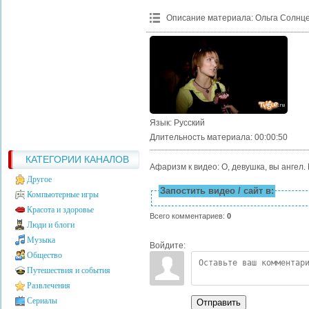
Описание материала
:
Ольга Солнце
Язык
: Русский
Длительность материала
: 00:00:50
КАТЕГОРИИ КАНАЛОВ
Афаризм к видео: О, девушка, вы ангел.
Другое
Запостить видео / сайт в:
Компьютерные игры
Красота и здоровье
Всего комментариев
:
0
Люди и блоги
Музыка
Войдите:
Общество
Путешествия и события
Развлечения
Сериалы
Отправить