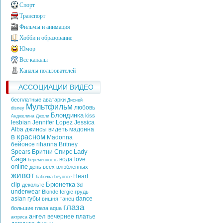
Спорт
Транспорт
Фильмы и анимация
Хобби и образование
Юмор
Все каналы
Каналы пользователей
АССОЦИАЦИИ ВИДЕО
бесплатные аватарки
Дисней
Мультфильм
любовь
disney
Блондинка
kiss
Анджелина Джоли
lesbian
Jennifer Lopez
Jessica
Alba
джинсы
видеть
мадонна
в красном
Madonna
бейонсе
rihanna
Britney
Lady
Spears
Бритни Спирс
Gaga
вода
love
беременность
online
день всех влюблённых
живот
Heart
бабочка
beyonce
Брюнетка
clip
декольте
3d
underwear
Blonde
fergie
грудь
asian
губы
dance
вишня
танец
глаза
большие глаза
aqua
ангел
вечернее платье
актриса