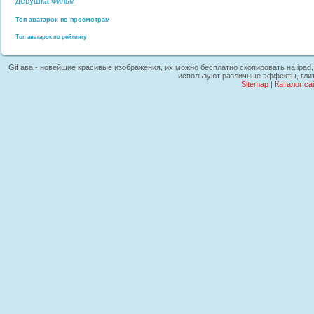
девушка
Фильм
Топ аватарок по просмотрам
Топ аватарок по рейтингу
Gif ава - новейшие красивые изображения, их можно бесплатно скопировать на ipad,
используют различные эффекты, глит
Sitemap
|
Каталог са