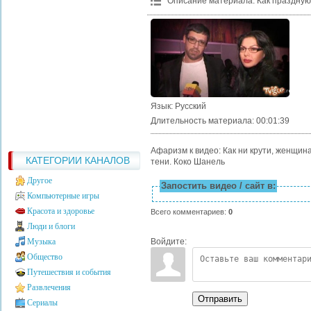
Описание материала
:
Как праздную
Язык
: Русский
Длительность материала
: 00:01:39
Афаризм к видео: Как ни крути, женщина
КАТЕГОРИИ КАНАЛОВ
тени. Коко Шанель
Другое
Запостить видео / сайт в:
Компьютерные игры
Красота и здоровье
Всего комментариев
:
0
Люди и блоги
Войдите:
Музыка
Общество
Путешествия и события
Развлечения
Отправить
Сериалы