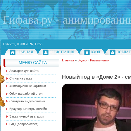
Гифава.ру - анимированн
Суббота, 08.08.2026, 11:56
ГЛАВНАЯ
РЕГИСТРАЦИЯ
ВХОД
ПОБЛАГ
Главная
»
Видео
»
Развлечения
МЕНЮ САЙТА
Аватарки для сайта
Новый год в «Доме 2» - с
Сигны на заказ
Анимационные картинки
Обои на рабочий стол
Смотреть видео онлайн
Браузерные игры онлайн
Заказ личной аватарки
FAQ (вопрос/ответ)