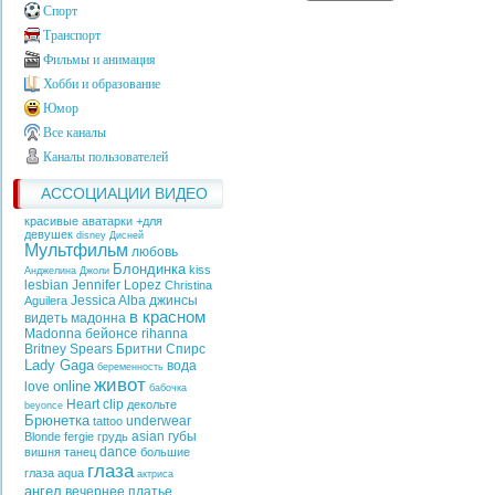
Спорт
Транспорт
Фильмы и анимация
Хобби и образование
Юмор
Все каналы
Каналы пользователей
АССОЦИАЦИИ ВИДЕО
красивые аватарки +для
девушек
disney
Дисней
Мультфильм
любовь
Блондинка
kiss
Анджелина Джоли
lesbian
Jennifer Lopez
Christina
Jessica Alba
джинсы
Aguilera
в красном
видеть
мадонна
Madonna
бейонсе
rihanna
Britney Spears
Бритни Спирс
Lady Gaga
вода
беременность
живот
online
love
бабочка
Heart
clip
декольте
beyonce
Брюнетка
underwear
tattoo
asian
губы
Blonde
fergie
грудь
dance
вишня
танец
большие
глаза
глаза
aqua
актриса
ангел
вечернее платье