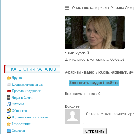
Описание материала
:
Марина Лизор
Язык
: Русский
Длительность материала
: 00:02:03
КАТЕГОРИИ КАНАЛОВ
Афаризм к видео: Любовь, какденьги, луч
Другое
Запостить видео / сайт в:
Компьютерные игры
Красота и здоровье
Всего комментариев
:
0
Люди и блоги
Музыка
Войдите:
Общество
Путешествия и события
Развлечения
Сериалы
Отправить