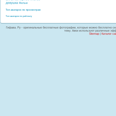
девушка
Фильм
Топ аватарок по просмотрам
Топ аватарок по рейтингу
Гифава. Ру - оригинальные бесплатные фотографии, которые можно бесплатно скоп
тему. Авки используют различные эффе
Sitemap
|
Каталог са