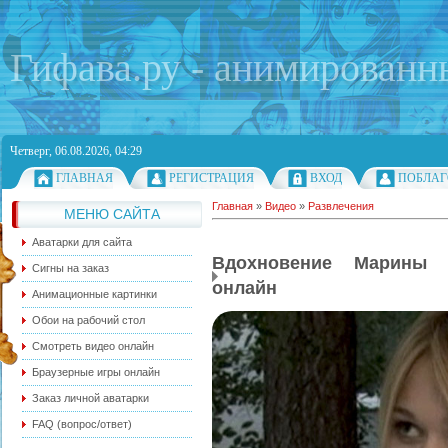
Гифава.ру - анимированн
Четверг, 06.08.2026, 04:29
ГЛАВНАЯ
РЕГИСТРАЦИЯ
ВХОД
ПОБЛАГ
Главная
»
Видео
»
Развлечения
МЕНЮ САЙТА
Аватарки для сайта
Вдохновение Марины 
Сигны на заказ
онлайн
Анимационные картинки
Обои на рабочий стол
Смотреть видео онлайн
Браузерные игры онлайн
Заказ личной аватарки
FAQ (вопрос/ответ)