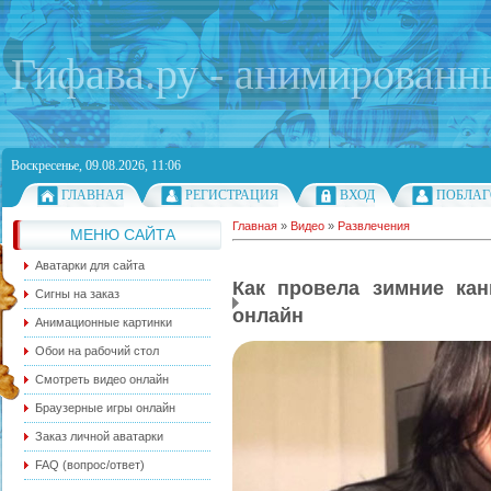
Гифава.ру - анимированн
Воскресенье, 09.08.2026, 11:06
ГЛАВНАЯ
РЕГИСТРАЦИЯ
ВХОД
ПОБЛАГ
Главная
»
Видео
»
Развлечения
МЕНЮ САЙТА
Аватарки для сайта
Как провела зимние кан
Сигны на заказ
онлайн
Анимационные картинки
Обои на рабочий стол
Смотреть видео онлайн
Браузерные игры онлайн
Заказ личной аватарки
FAQ (вопрос/ответ)