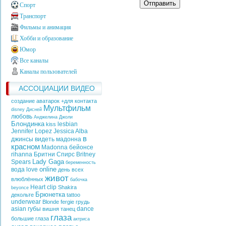
Отправить
Спорт
Транспорт
Фильмы и анимация
Хобби и образование
Юмор
Все каналы
Каналы пользователей
АССОЦИАЦИИ ВИДЕО
создание аватарок +для контакта
Мультфильм
disney
Дисней
любовь
Анджелина Джоли
Блондинка
lesbian
kiss
Jennifer Lopez
Jessica Alba
в
джинсы
видеть
мадонна
красном
Madonna
бейонсе
rihanna
Бритни Спирс
Britney
Lady Gaga
Spears
беременность
online
вода
love
день всех
живот
влюблённых
бабочка
Heart
clip
Shakira
beyonce
Брюнетка
декольте
tattoo
underwear
Blonde
fergie
грудь
asian
губы
dance
вишня
танец
глаза
большие глаза
актриса