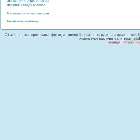
ангел
вечернее платье
девушка
голубые глаза
Топ аватарок по просмотрам
Топ аватарок по рейтингу
Gif ava - свежие прикольные фотки, их можно бесплатно загрузить на планшетник, i
используют различные глиттеры, эфф
Sitemap
|
Каталог са