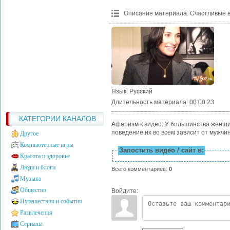
Описание материала
:
Счастливые 
Язык
: Русский
Длительность материала
: 00:00:23
КАТЕГОРИИ КАНАЛОВ
Афаризм к видео: У большинства женщин
поведение их во всем зависит от мужчи
Другое
Компьютерные игры
Запостить видео / сайт в:
Красота и здоровье
Люди и блоги
Всего комментариев
:
0
Музыка
Общество
Войдите:
Путешествия и события
Развлечения
Сериалы