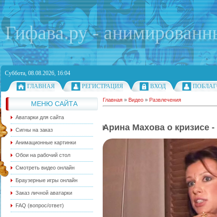
Гифава.ру - анимированн
Суббота, 08.08.2026, 16:04
ГЛАВНАЯ
РЕГИСТРАЦИЯ
ВХОД
ПОБЛАГ
Главная
»
Видео
»
Развлечения
МЕНЮ САЙТА
Аватарки для сайта
Арина Махова о кризисе -
Сигны на заказ
Анимационные картинки
Обои на рабочий стол
Смотреть видео онлайн
Браузерные игры онлайн
Заказ личной аватарки
FAQ (вопрос/ответ)