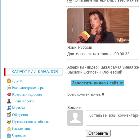
Описание материала
:
Известная те
Язык
: Русский
Длительность материала
: 00:00:32
Афаризм к видео: Какая самая умная же
КАТЕГОРИИ КАНАЛОВ
Василий Осипович Ключевский
Другое
Запостить видео / сайт в:
Компьютерные игры
Красота и здоровье
Всего комментариев
:
0
Люди и блоги
Войдите:
Музыка
Общество
Путешествия и события
Развлечения
Отправить
Сериалы