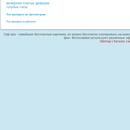
вечернее платье
девушка
голубые глаза
Топ аватарок по просмотрам
Топ аватарок по рейтингу
Гиф ава - новейшие бесплатные картинки, их можно бесплатно скопировать на комп
фон. Фотоснимки используют различные эфф
Sitemap
|
Каталог са