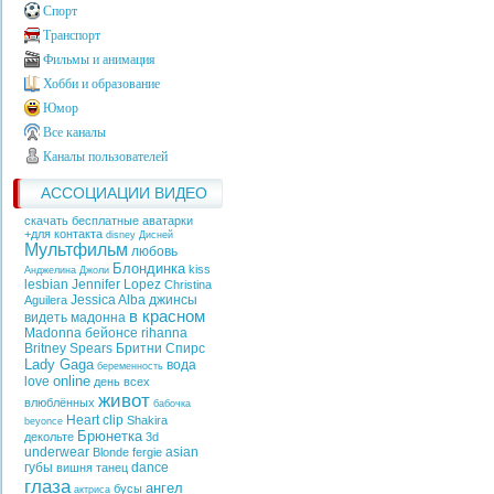
Спорт
Транспорт
Фильмы и анимация
Хобби и образование
Юмор
Все каналы
Каналы пользователей
АССОЦИАЦИИ ВИДЕО
скачать бесплатные аватарки
+для контакта
disney
Дисней
Мультфильм
любовь
Блондинка
kiss
Анджелина Джоли
lesbian
Jennifer Lopez
Christina
Jessica Alba
джинсы
Aguilera
в красном
видеть
мадонна
Madonna
бейонсе
rihanna
Britney Spears
Бритни Спирс
Lady Gaga
вода
беременность
online
love
день всех
живот
влюблённых
бабочка
Heart
clip
Shakira
beyonce
Брюнетка
декольте
3d
underwear
asian
Blonde
fergie
губы
dance
вишня
танец
глаза
ангел
бусы
актриса