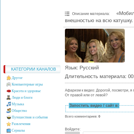
«Моби
Описание материала
:
внешностью на всю катушку.
Язык
: Русский
КАТЕГОРИИ КАНАЛОВ
Длительность материала
: 00
Другое
Компьютерные игры
Афаризм к видео: Дорогой, посмотри, 
Красота и здоровье
От правой или от левой?
Люди и блоги
Музыка
Запостить видео / сайт в:
Общество
Всего комментариев
:
0
Путешествия и события
Развлечения
Войдите:
Сериалы