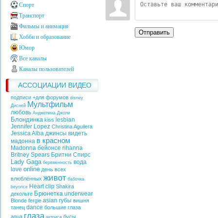
Спорт
Транспорт
Фильмы и анимация
Отправить
Хобби и образование
Юмор
Все каналы
Каналы пользователей
АССОЦИАЦИИ ВИДЕО
подписи +для форумов
disney
Мультфильм
Дисней
любовь
Анджелина Джоли
Блондинка
lesbian
kiss
Jennifer Lopez
Christina Aguilera
Jessica Alba
джинсы
видеть
в красном
мадонна
Madonna
бейонсе
rihanna
Britney Spears
Бритни Спирс
Lady Gaga
вода
беременность
online
love
день всех
живот
влюблённых
бабочка
Heart
clip
Shakira
beyonce
Брюнетка
underwear
декольте
asian
губы
Blonde
fergie
вишня
dance
танец
большие глаза
глаза
aqua
бусы
актриса