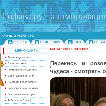
Гифава.ру - анимированн
Суббота, 08.08.2026, 05:00
ГЛАВНАЯ
РЕГИСТРАЦИЯ
ВХОД
ПОБЛАГ
Главная
»
Видео
»
Развлечения
МЕНЮ САЙТА
Аватарки для сайта
Перекись и розо
Сигны на заказ
чудеса - смотреть 
Анимационные картинки
Обои на рабочий стол
Смотреть видео онлайн
Браузерные игры онлайн
Заказ личной аватарки
FAQ (вопрос/ответ)