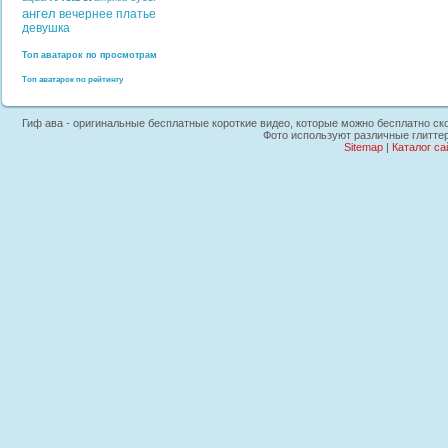
ангел
вечернее платье
девушка
Топ аватарок по просмотрам
Топ аватарок по рейтингу
Гиф ава - оригинальные бесплатные короткие видео, которые можно бесплатно скоп
Фото используют различные глиттер
Sitemap
|
Каталог са