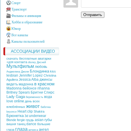
Спорт
Транспорт
Отправить
Фильмы и анимация
Хобби и образование
Юмор
Все каналы
Каналы пользователей
АССОЦИАЦИИ ВИДЕО
скачать бесплатные аватарки
+для контакта
disney
Дисней
Мультфильм
любовь
Блондинка
kiss
Анджелина Джоли
lesbian
Jennifer Lopez
Christina
Jessica Alba
джинсы
Aguilera
в красном
видеть
мадонна
Madonna
бейонсе
rihanna
Britney Spears
Бритни Спирс
Lady Gaga
вода
беременность
online
love
день всех
живот
влюблённых
бабочка
Heart
clip
Shakira
beyonce
Брюнетка
underwear
3d
asian
губы
Blonde
fergie
грудь
dance
вишня
танец
большие
глаза
ангел
глаза
актриса