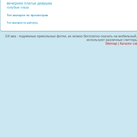
вечернее платье
девушка
голубые глаза
Топ аватарок по просмотрам
Топ аватарок по рейтингу
Gif ава - подлинные прикольные фотки, их можно бесплатно скачать на мобильный, 
используют различные глиттеры
Sitemap
|
Каталог са