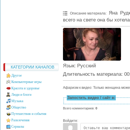
Яна Рудк
Описание материала
:
всего на свете она бы хотела
Язык
: Русский
КАТЕГОРИИ КАНАЛОВ
Длительность материала
: 00
Другое
Компьютерные игры
Афаризм к видео: Только женщина може
Красота и здоровье
Люди и блоги
Запостить видео / сайт в:
Музыка
Общество
Всего комментариев
:
0
Путешествия и события
Развлечения
Войдите:
Сериалы