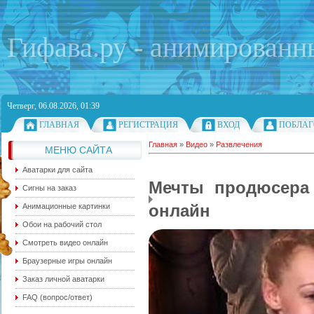
Гифава.ру - анимированн
Четверг, 06.08.2026, 01:39
ГЛАВНАЯ
РЕГИСТРАЦИЯ
ВХОД
ПОБЛАГ
Главная
»
Видео
»
Развлечения
МЕНЮ САЙТА
Аватарки для сайта
Мечты продюсера 
Сигны на заказ
онлайн
Анимационные картинки
Обои на рабочий стол
Смотреть видео онлайн
Браузерные игры онлайн
Заказ личной аватарки
FAQ (вопрос/ответ)