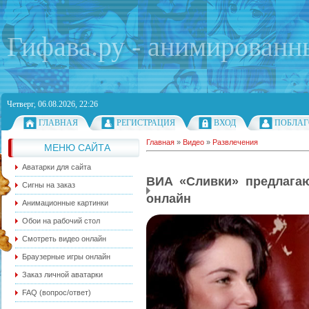
Гифава.ру - анимированн
Четверг, 06.08.2026, 22:26
ГЛАВНАЯ
РЕГИСТРАЦИЯ
ВХОД
ПОБЛАГ
Главная
»
Видео
»
Развлечения
МЕНЮ САЙТА
Аватарки для сайта
ВИА «Сливки» предлагаю
Сигны на заказ
онлайн
Анимационные картинки
Обои на рабочий стол
Смотреть видео онлайн
Браузерные игры онлайн
Заказ личной аватарки
FAQ (вопрос/ответ)