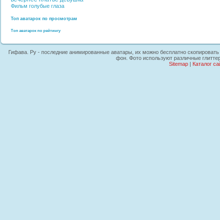
Фильм
голубые глаза
Топ аватарок по просмотрам
Топ аватарок по рейтингу
Гифава. Ру - последние анимированные аватары, их можно бесплатно скопировать на
фон. Фото используют различные глиттер
Sitemap
|
Каталог са