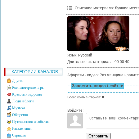
Описание материала
:
Лучшие места
Язык
: Русский
Длительность материала
: 00:00:40
КАТЕГОРИИ КАНАЛОВ
Афаризм к видео: Раз женщина нравится
Другое
Запостить видео / сайт в:
Компьютерные игры
Красота и здоровье
Всего комментариев
:
0
Люди и блоги
Музыка
Войдите:
Общество
Путешествия и события
Развлечения
Сериалы
Отправить