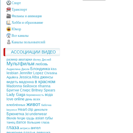
Спорт
Транспорт
Фильмы и анимация
Хобби и образование
Юмор
Все каналы
Каналы пользователей
АССОЦИАЦИИ ВИДЕО
размер аватарки
disney
Дисней
Мультфильм
любовь
Блондинка
kiss
Анджелина Джоли
lesbian
Jennifer Lopez
Christina
Jessica Alba
джинсы
Aguilera
в красном
видеть
мадонна
Madonna
бейонсе
rihanna
Бритни Спирс
Britney Spears
Lady Gaga
вода
беременность
online
love
день всех
живот
влюблённых
бабочка
Heart
clip
декольте
beyonce
Брюнетка
underwear
3d
asian
губы
Blonde
fergie
грудь
dance
танец
большие глаза
глаза
ангел
актриса
вечернее платье
девушка