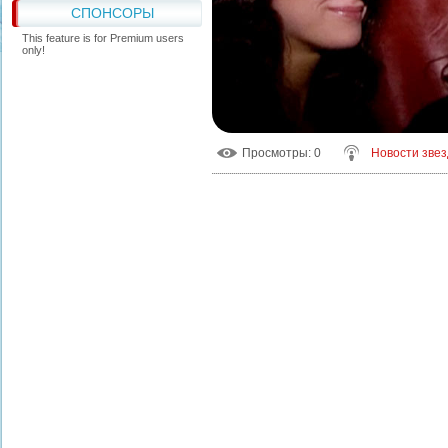
СПОНСОРЫ
This feature is for Premium users
only!
Просмотры
: 0
Новости звез