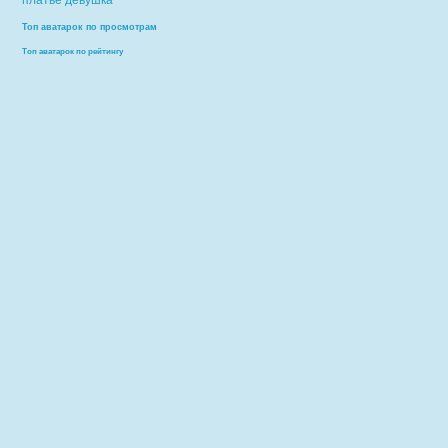
платье
девушка
Топ аватарок по просмотрам
Топ аватарок по рейтингу