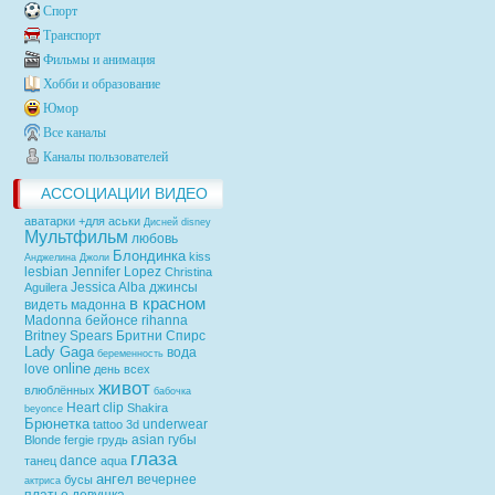
Спорт
Транспорт
Фильмы и анимация
Хобби и образование
Юмор
Все каналы
Каналы пользователей
АССОЦИАЦИИ ВИДЕО
аватарки +для аськи
Дисней
disney
Мультфильм
любовь
Блондинка
kiss
Анджелина Джоли
lesbian
Jennifer Lopez
Christina
Jessica Alba
джинсы
Aguilera
в красном
видеть
мадонна
Madonna
бейонсе
rihanna
Britney Spears
Бритни Спирс
Lady Gaga
вода
беременность
online
love
день всех
живот
влюблённых
бабочка
Heart
clip
Shakira
beyonce
Брюнетка
underwear
tattoo
3d
asian
губы
Blonde
fergie
грудь
глаза
dance
танец
aqua
ангел
вечернее
бусы
актриса