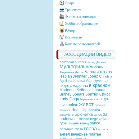
Спорт
Транспорт
Фильмы и анимация
Хобби и образование
Юмор
Все каналы
Каналы пользователей
АССОЦИАЦИИ ВИДЕО
аватарки ангелы
disney
Дисней
Мультфильм
любовь
Блондинка
kiss
Анджелина Джоли
lesbian
Jennifer Lopez
Christina
Jessica Alba
джинсы
Aguilera
в красном
видеть
мадонна
Madonna
бейонсе
rihanna
Britney Spears
Бритни Спирс
Lady Gaga
вода
беременность
живот
online
love
бабочка
Heart
clip
Shakira
beyonce
Брюнетка
декольте
tattoo
3d
underwear
asian
Blonde
fergie
губы
dance
вишня
танец
глаза
большие глаза
актриса
ангел
вечернее платье
девушка
Фильм