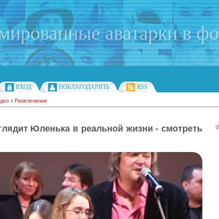
имированные аватарки в ф
ВХОД
ПОБЛАГОДАРИТЬ
RSS
део
»
Развлечения
глядит Юленька в реальной жизни - смотреть