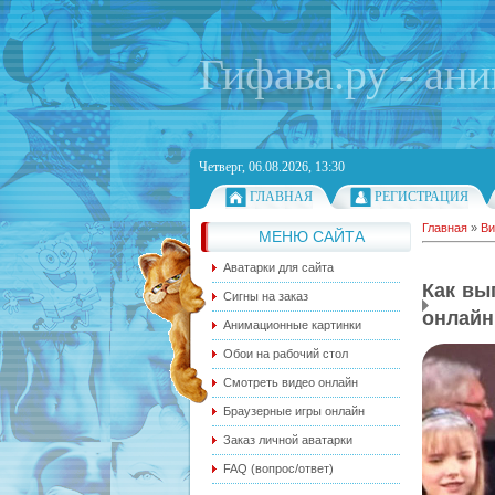
Гифава.ру - ан
Четверг, 06.08.2026, 13:30
ГЛАВНАЯ
РЕГИСТРАЦИЯ
Главная
»
Ви
МЕНЮ САЙТА
Аватарки для сайта
Как вы
Сигны на заказ
онлайн
Анимационные картинки
Обои на рабочий стол
Смотреть видео онлайн
Браузерные игры онлайн
Заказ личной аватарки
FAQ (вопрос/ответ)