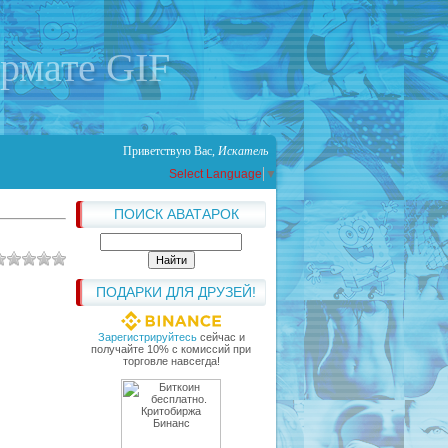
ормате GIF
Приветствую Вас
,
Искатель
Select Language
▼
ПОИСК АВАТАРОК
ПОДАРКИ ДЛЯ ДРУЗЕЙ!
Зарегистрируйтесь
сейчас и
получайте 10% с комиссий при
торговле навсегда!