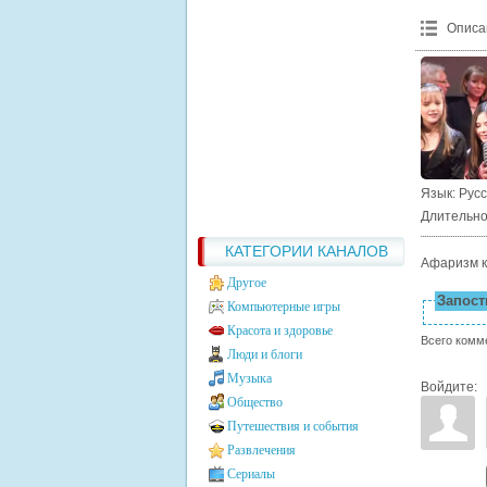
Описа
Язык
: Рус
Длительно
КАТЕГОРИИ КАНАЛОВ
Афаризм к
Другое
Запости
Компьютерные игры
Красота и здоровье
Всего комм
Люди и блоги
Музыка
Войдите:
Общество
Путешествия и события
Развлечения
Сериалы