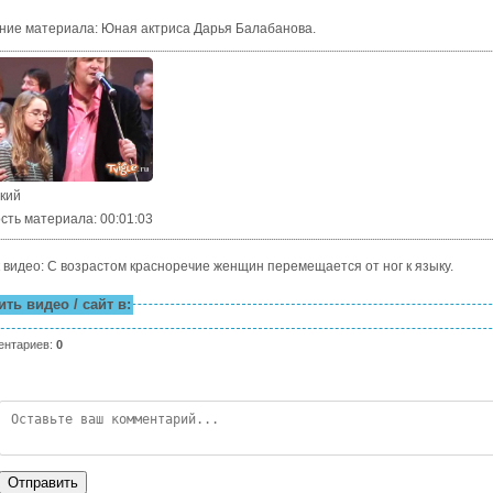
ние материала
:
Юная актриса Дарья Балабанова.
ский
сть материала
: 00:01:03
 видео: С возрастом красноречие женщин перемещается от ног к языку.
ть видео / сайт в:
ентариев
:
0
Отправить